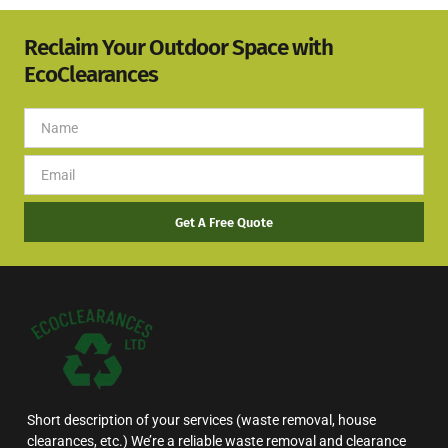
Reclaim Your Outdoor Space with
EcoClearances
Get A Free Quote
Short description of your services (waste removal, house
clearances, etc.) We’re a reliable waste removal and clearance