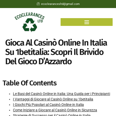
ecoclearancesltd@gmail.com
Gioca Al Casinò Online In Italia
Su 1betitalia: Scopri Il Brivido
Del Gioco D’Azzardo
Table Of Contents
Le Basi del Casinò Online in Italia: Una Guida per i Principianti
I Vantaggi di Giocare al Casinò Online su 1betitalia
I Giochi Più Popolari al Casinò Online in Italia
Come Iniziare a Giocare al Casinò Online in Sicurezza
Strategie di Successo per il Casinò Online in Italia