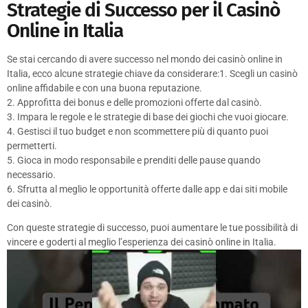
Strategie di Successo per il Casinò
Online in Italia
Se stai cercando di avere successo nel mondo dei casinò online in
Italia, ecco alcune strategie chiave da considerare:1. Scegli un casinò
online affidabile e con una buona reputazione.
2. Approfitta dei bonus e delle promozioni offerte dal casinò.
3. Impara le regole e le strategie di base dei giochi che vuoi giocare.
4. Gestisci il tuo budget e non scommettere più di quanto puoi
permetterti.
5. Gioca in modo responsabile e prenditi delle pause quando
necessario.
6. Sfrutta al meglio le opportunità offerte dalle app e dai siti mobile
dei casinò.
Con queste strategie di successo, puoi aumentare le tue possibilità di
vincere e goderti al meglio l’esperienza dei casinò online in Italia.