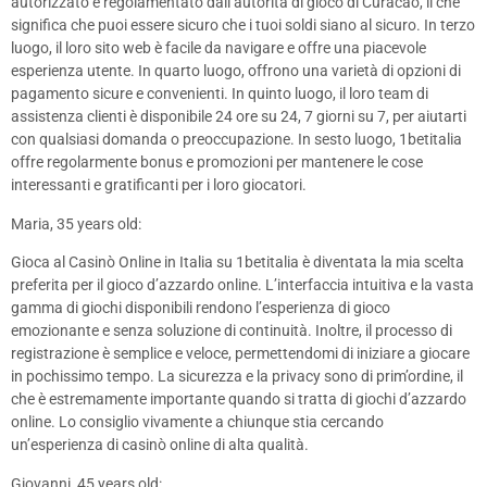
autorizzato e regolamentato dall’autorità di gioco di Curacao, il che
significa che puoi essere sicuro che i tuoi soldi siano al sicuro. In terzo
luogo, il loro sito web è facile da navigare e offre una piacevole
esperienza utente. In quarto luogo, offrono una varietà di opzioni di
pagamento sicure e convenienti. In quinto luogo, il loro team di
assistenza clienti è disponibile 24 ore su 24, 7 giorni su 7, per aiutarti
con qualsiasi domanda o preoccupazione. In sesto luogo, 1betitalia
offre regolarmente bonus e promozioni per mantenere le cose
interessanti e gratificanti per i loro giocatori.
Maria, 35 years old:
Gioca al Casinò Online in Italia su 1betitalia è diventata la mia scelta
preferita per il gioco d’azzardo online. L’interfaccia intuitiva e la vasta
gamma di giochi disponibili rendono l’esperienza di gioco
emozionante e senza soluzione di continuità. Inoltre, il processo di
registrazione è semplice e veloce, permettendomi di iniziare a giocare
in pochissimo tempo. La sicurezza e la privacy sono di prim’ordine, il
che è estremamente importante quando si tratta di giochi d’azzardo
online. Lo consiglio vivamente a chiunque stia cercando
un’esperienza di casinò online di alta qualità.
Giovanni, 45 years old: