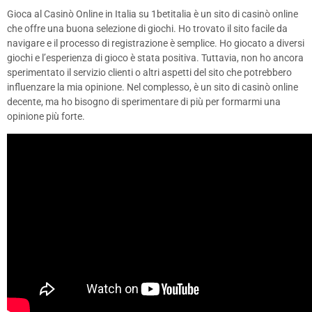
Gioca al Casinò Online in Italia su 1betitalia è un sito di casinò online
che offre una buona selezione di giochi. Ho trovato il sito facile da
navigare e il processo di registrazione è semplice. Ho giocato a diversi
giochi e l’esperienza di gioco è stata positiva. Tuttavia, non ho ancora
sperimentato il servizio clienti o altri aspetti del sito che potrebbero
influenzare la mia opinione. Nel complesso, è un sito di casinò online
decente, ma ho bisogno di sperimentare di più per formarmi una
opinione più forte.