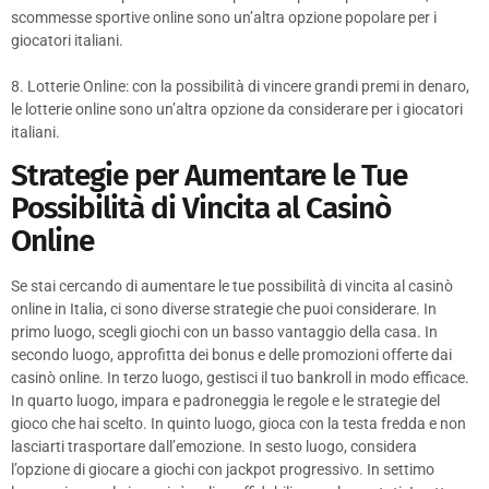
scommesse sportive online sono un’altra opzione popolare per i
giocatori italiani.
8. Lotterie Online: con la possibilità di vincere grandi premi in denaro,
le lotterie online sono un’altra opzione da considerare per i giocatori
italiani.
Strategie per Aumentare le Tue
Possibilità di Vincita al Casinò
Online
Se stai cercando di aumentare le tue possibilità di vincita al casinò
online in Italia, ci sono diverse strategie che puoi considerare. In
primo luogo, scegli giochi con un basso vantaggio della casa. In
secondo luogo, approfitta dei bonus e delle promozioni offerte dai
casinò online. In terzo luogo, gestisci il tuo bankroll in modo efficace.
In quarto luogo, impara e padroneggia le regole e le strategie del
gioco che hai scelto. In quinto luogo, gioca con la testa fredda e non
lasciarti trasportare dall’emozione. In sesto luogo, considera
l’opzione di giocare a giochi con jackpot progressivo. In settimo