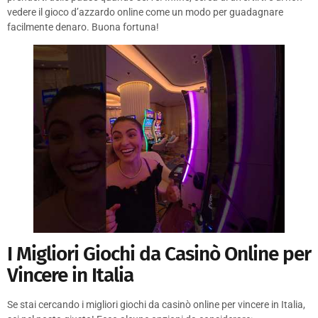
vedere il gioco d’azzardo online come un modo per guadagnare
facilmente denaro. Buona fortuna!
I Migliori Giochi da Casinò Online per
Vincere in Italia
Se stai cercando i migliori giochi da casinò online per vincere in Italia,