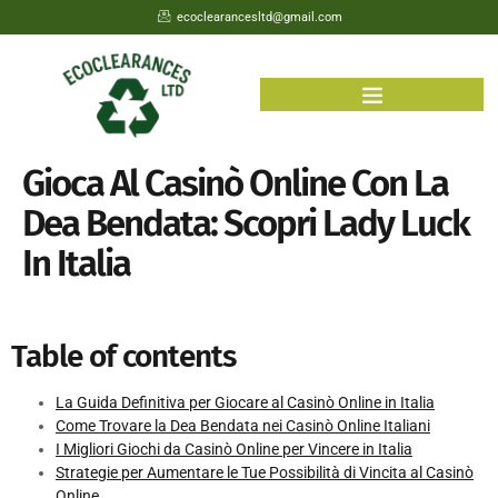
ecoclearancesltd@gmail.com
Gioca Al Casinò Online Con La
Dea Bendata: Scopri Lady Luck
In Italia
Table of contents
La Guida Definitiva per Giocare al Casinò Online in Italia
Come Trovare la Dea Bendata nei Casinò Online Italiani
I Migliori Giochi da Casinò Online per Vincere in Italia
Strategie per Aumentare le Tue Possibilità di Vincita al Casinò
Online