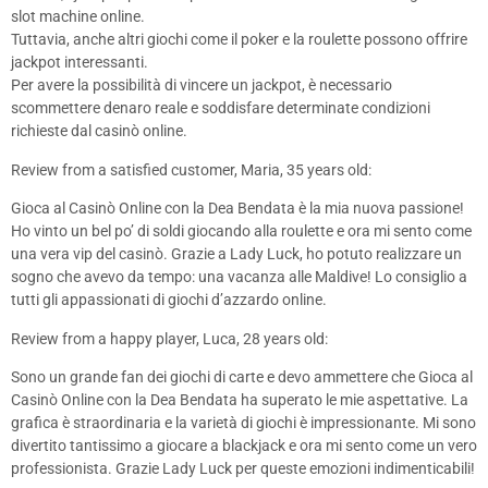
slot machine online.
Tuttavia, anche altri giochi come il poker e la roulette possono offrire
jackpot interessanti.
Per avere la possibilità di vincere un jackpot, è necessario
scommettere denaro reale e soddisfare determinate condizioni
richieste dal casinò online.
Review from a satisfied customer, Maria, 35 years old:
Gioca al Casinò Online con la Dea Bendata è la mia nuova passione!
Ho vinto un bel po’ di soldi giocando alla roulette e ora mi sento come
una vera vip del casinò. Grazie a Lady Luck, ho potuto realizzare un
sogno che avevo da tempo: una vacanza alle Maldive! Lo consiglio a
tutti gli appassionati di giochi d’azzardo online.
Review from a happy player, Luca, 28 years old:
Sono un grande fan dei giochi di carte e devo ammettere che Gioca al
Casinò Online con la Dea Bendata ha superato le mie aspettative. La
grafica è straordinaria e la varietà di giochi è impressionante. Mi sono
divertito tantissimo a giocare a blackjack e ora mi sento come un vero
professionista. Grazie Lady Luck per queste emozioni indimenticabili!