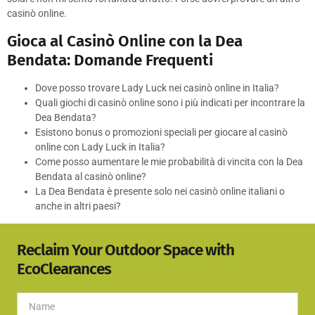
casinò online.
Gioca al Casinò Online con la Dea
Bendata: Domande Frequenti
Dove posso trovare Lady Luck nei casinò online in Italia?
Quali giochi di casinò online sono i più indicati per incontrare la
Dea Bendata?
Esistono bonus o promozioni speciali per giocare al casinò
online con Lady Luck in Italia?
Come posso aumentare le mie probabilità di vincita con la Dea
Bendata al casinò online?
La Dea Bendata è presente solo nei casinò online italiani o
anche in altri paesi?
Reclaim Your Outdoor Space with
EcoClearances