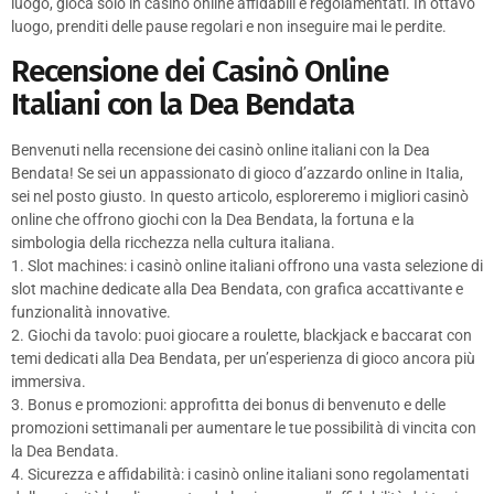
luogo, gioca solo in casinò online affidabili e regolamentati. In ottavo
luogo, prenditi delle pause regolari e non inseguire mai le perdite.
Recensione dei Casinò Online
Italiani con la Dea Bendata
Benvenuti nella recensione dei casinò online italiani con la Dea
Bendata! Se sei un appassionato di gioco d’azzardo online in Italia,
sei nel posto giusto. In questo articolo, esploreremo i migliori casinò
online che offrono giochi con la Dea Bendata, la fortuna e la
simbologia della ricchezza nella cultura italiana.
1. Slot machines: i casinò online italiani offrono una vasta selezione di
slot machine dedicate alla Dea Bendata, con grafica accattivante e
funzionalità innovative.
2. Giochi da tavolo: puoi giocare a roulette, blackjack e baccarat con
temi dedicati alla Dea Bendata, per un’esperienza di gioco ancora più
immersiva.
3. Bonus e promozioni: approfitta dei bonus di benvenuto e delle
promozioni settimanali per aumentare le tue possibilità di vincita con
la Dea Bendata.
4. Sicurezza e affidabilità: i casinò online italiani sono regolamentati