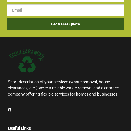
Get A Free Quote
Short description of your services (waste removal, house
clearances, etc.) We’re a reliable waste removal and clearance
company offering flexible services for homes and businesses.
Useful Links