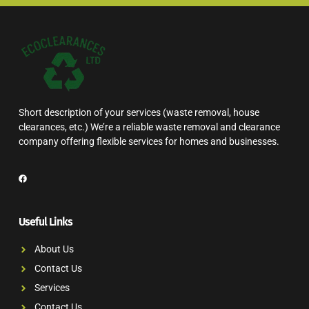
Short description of your services (waste removal, house
clearances, etc.) We’re a reliable waste removal and clearance
company offering flexible services for homes and businesses.
Useful Links
About Us
Contact Us
Services
Contact Us