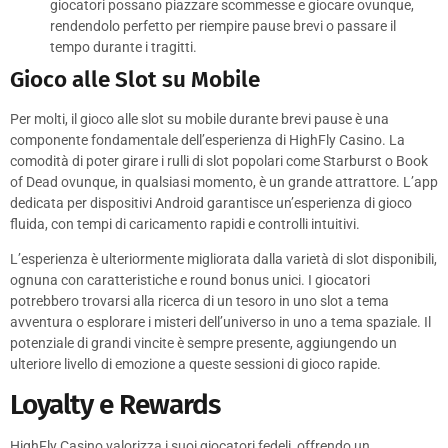
giocatori possano piazzare scommesse e giocare ovunque,
rendendolo perfetto per riempire pause brevi o passare il
tempo durante i tragitti.
Gioco alle Slot su Mobile
Per molti, il gioco alle slot su mobile durante brevi pause è una
componente fondamentale dell’esperienza di HighFly Casino. La
comodità di poter girare i rulli di slot popolari come Starburst o Book
of Dead ovunque, in qualsiasi momento, è un grande attrattore. L’app
dedicata per dispositivi Android garantisce un’esperienza di gioco
fluida, con tempi di caricamento rapidi e controlli intuitivi.
L’esperienza è ulteriormente migliorata dalla varietà di slot disponibili,
ognuna con caratteristiche e round bonus unici. I giocatori
potrebbero trovarsi alla ricerca di un tesoro in uno slot a tema
avventura o esplorare i misteri dell’universo in uno a tema spaziale. Il
potenziale di grandi vincite è sempre presente, aggiungendo un
ulteriore livello di emozione a queste sessioni di gioco rapide.
Loyalty e Rewards
HighFly Casino valorizza i suoi giocatori fedeli, offrendo un