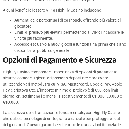
Alcuni benefici di essere VIP a HighFly Casino includono:
Aumenti delle percentuali di cashback, offrendo più valore al
giocatore.
Limiti di prelievo più elevati, permettendo ai VIP di incassare le
vincite più facilmente.
Accesso esclusivo a nuovi giochi e funzionalità prima che siano
disponibili al pubblico generale.
Opzioni di Pagamento e Sicurezza
HighFly Casino comprende l’importanza di opzioni di pagamento
sicure e comode. I giocatori possono depositare e prelevare
utilizzando vari metodi, tra cui VISA, Mastercard, Google Pay, Apple
Pay e criptovalute. L’importo minimo di prelievo è di €50, con limiti
giornalieri, settimanali e mensili rispettivamente di €1.000, €3.000 e
€10.000.
La sicurezza delle transazioni è fondamentale, con HighFly Casino
che utilizza tecnologie di crittografia avanzate per proteggere i dati
dei giocatori. Questo garantisce che tutte le transazioni finanziarie