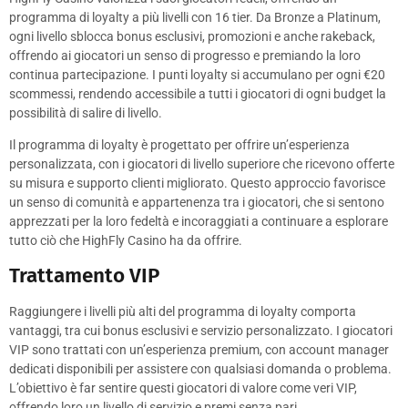
programma di loyalty a più livelli con 16 tier. Da Bronze a Platinum,
ogni livello sblocca bonus esclusivi, promozioni e anche rakeback,
offrendo ai giocatori un senso di progresso e premiando la loro
continua partecipazione. I punti loyalty si accumulano per ogni €20
scommessi, rendendo accessibile a tutti i giocatori di ogni budget la
possibilità di salire di livello.
Il programma di loyalty è progettato per offrire un’esperienza
personalizzata, con i giocatori di livello superiore che ricevono offerte
su misura e supporto clienti migliorato. Questo approccio favorisce
un senso di comunità e appartenenza tra i giocatori, che si sentono
apprezzati per la loro fedeltà e incoraggiati a continuare a esplorare
tutto ciò che HighFly Casino ha da offrire.
Trattamento VIP
Raggiungere i livelli più alti del programma di loyalty comporta
vantaggi, tra cui bonus esclusivi e servizio personalizzato. I giocatori
VIP sono trattati con un’esperienza premium, con account manager
dedicati disponibili per assistere con qualsiasi domanda o problema.
L’obiettivo è far sentire questi giocatori di valore come veri VIP,
offrendo loro un livello di servizio e premi senza pari.