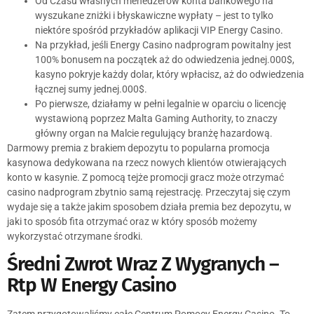
Od Czasu własnych menedżerów konta bankowego na
wyszukane zniżki i błyskawiczne wypłaty – jest to tylko
niektóre spośród przykładów aplikacji VIP Energy Casino.
Na przykład, jeśli Energy Casino nadprogram powitalny jest
100% bonusem na początek aż do odwiedzenia jednej.000$,
kasyno pokryje każdy dolar, który wpłacisz, aż do odwiedzenia
łącznej sumy jednej.000$.
Po pierwsze, działamy w pełni legalnie w oparciu o licencję
wystawioną poprzez Malta Gaming Authority, to znaczy
główny organ na Malcie regulujący branżę hazardową.
Darmowy premia z brakiem depozytu to popularna promocja
kasynowa dedykowana na rzecz nowych klientów otwierających
konto w kasynie. Z pomocą tejże promocji gracz może otrzymać
casino nadprogram zbytnio samą rejestrację. Przeczytaj się czym
wydaje się a także jakim sposobem działa premia bez depozytu, w
jaki to sposób fita otrzymać oraz w który sposób możemy
wykorzystać otrzymane środki.
Średni Zwrot Wraz Z Wygranych –
Rtp W Energy Casino