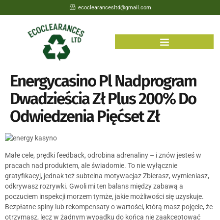
ecoclearancesltd@gmail.com
Energycasino Pl Nadprogram
Dwadzieścia Zł Plus 200% Do
Odwiedzenia Pięćset Zł
Małe cele, prędki feedback, odrobina adrenaliny – i znów jesteś w
pracach nad produktem, ale świadomie. To nie wyłącznie
gratyfikacyj, jednak też subtelna motywacjaz Zbierasz, wymieniasz,
odkrywasz rozrywki. Gwoli mi ten balans między zabawą a
poczuciem inspekcji morzem tymże, jakie możliwości się uzyskuje.
Bezpłatne spiny lub rekompensaty o wartości, którą masz pojęcie, że
otrzymasz, lecz w żadnym wypadku do końca nie zaakceptować