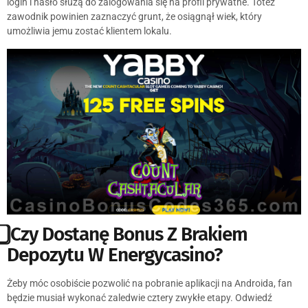
login i hasło służą do zalogowania się na profil prywatne. Toteż
zawodnik powinien zaznaczyć grunt, że osiągnął wiek, który
umożliwia jemu zostać klientem lokalu.
⃣ Czy Dostanę Bonus Z Brakiem
Depozytu W Energycasino?
Żeby móc osobiście pozwolić na pobranie aplikacji na Androida, fan
będzie musiał wykonać zaledwie cztery zwykłe etapy. Odwiedź