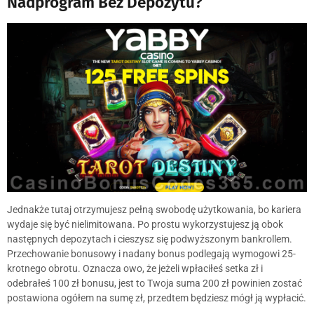
Nadprogram Bez Depozytu?
Jednakże tutaj otrzymujesz pełną swobodę użytkowania, bo kariera
wydaje się być nielimitowana. Po prostu wykorzystujesz ją obok
następnych depozytach i cieszysz się podwyższonym bankrollem.
Przechowanie bonusowy i nadany bonus podlegają wymogowi 25-
krotnego obrotu. Oznacza owo, że jeżeli wpłaciłeś setka zł i
odebrałeś 100 zł bonusu, jest to Twoja suma 200 zł powinien zostać
postawiona ogółem na sumę zł, przedtem będziesz mógł ją wypłacić.