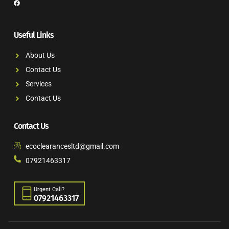
Useful Links
About Us
Contact Us
Services
Contact Us
Contact Us
ecoclearancesltd@gmail.com
07921463317
Urgent Call?
07921463317