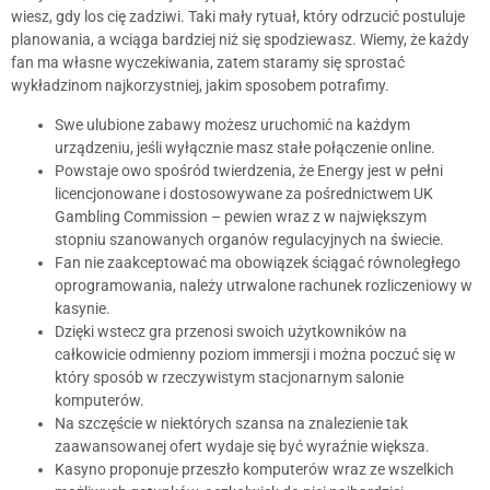
wiesz, gdy los cię zadziwi. Taki mały rytuał, który odrzucić postuluje
planowania, a wciąga bardziej niż się spodziewasz. Wiemy, że każdy
fan ma własne wyczekiwania, zatem staramy się sprostać
wykładzinom najkorzystniej, jakim sposobem potrafimy.
Swe ulubione zabawy możesz uruchomić na każdym
urządzeniu, jeśli wyłącznie masz stałe połączenie online.
Powstaje owo spośród twierdzenia, że Energy jest w pełni
licencjonowane i dostosowywane za pośrednictwem UK
Gambling Commission – pewien wraz z w największym
stopniu szanowanych organów regulacyjnych na świecie.
Fan nie zaakceptować ma obowiązek ściągać równoległego
oprogramowania, należy utrwalone rachunek rozliczeniowy w
kasynie.
Dzięki wstecz gra przenosi swoich użytkowników na
całkowicie odmienny poziom immersji i można poczuć się w
który sposób w rzeczywistym stacjonarnym salonie
komputerów.
Na szczęście w niektórych szansa na znalezienie tak
zaawansowanej ofert wydaje się być wyraźnie większa.
Kasyno proponuje przeszło komputerów wraz ze wszelkich