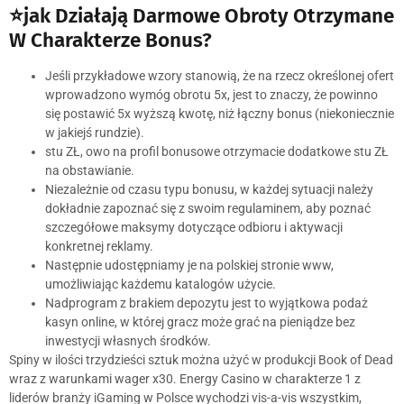
⭐jak Działają Darmowe Obroty Otrzymane
W Charakterze Bonus?
Jeśli przykładowe wzory stanowią, że na rzecz określonej ofert
wprowadzono wymóg obrotu 5x, jest to znaczy, że powinno
się postawić 5x wyższą kwotę, niż łączny bonus (niekoniecznie
w jakiejś rundzie).
stu ZŁ, owo na profil bonusowe otrzymacie dodatkowe stu ZŁ
na obstawianie.
Niezależnie od czasu typu bonusu, w każdej sytuacji należy
dokładnie zapoznać się z swoim regulaminem, aby poznać
szczegółowe maksymy dotyczące odbioru i aktywacji
konkretnej reklamy.
Następnie udostępniamy je na polskiej stronie www,
umożliwiając każdemu katalogów użycie.
Nadprogram z brakiem depozytu jest to wyjątkowa podaż
kasyn online, w której gracz może grać na pieniądze bez
inwestycji własnych środków.
Spiny w ilości trzydzieści sztuk można użyć w produkcji Book of Dead
wraz z warunkami wager x30. Energy Casino w charakterze 1 z
liderów branży iGaming w Polsce wychodzi vis-a-vis wszystkim,