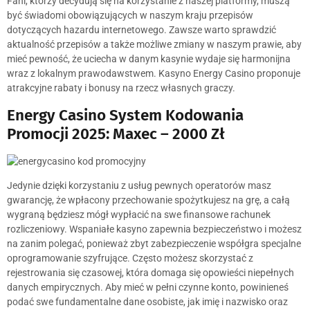
Fani, którzy decydują się na korzystanie z naszej platformy, muszą
być świadomi obowiązujących w naszym kraju przepisów
dotyczących hazardu internetowego. Zawsze warto sprawdzić
aktualność przepisów a także możliwe zmiany w naszym prawie, aby
mieć pewność, że uciecha w danym kasynie wydaje się harmonijna
wraz z lokalnym prawodawstwem. Kasyno Energy Casino proponuje
atrakcyjne rabaty i bonusy na rzecz własnych graczy.
Energy Casino System Kodowania
Promocji 2025: Maxec – 2000 Zł
Jedynie dzięki korzystaniu z usług pewnych operatorów masz
gwarancję, że wpłacony przechowanie spożytkujesz na grę, a całą
wygraną będziesz mógł wypłacić na swe finansowe rachunek
rozliczeniowy. Wspaniałe kasyno zapewnia bezpieczeństwo i możesz
na zanim polegać, ponieważ zbyt zabezpieczenie współgra specjalne
oprogramowanie szyfrujące. Często możesz skorzystać z
rejestrowania się czasowej, która domaga się opowieści niepełnych
danych empirycznych. Aby mieć w pełni czynne konto, powinieneś
podać swe fundamentalne dane osobiste, jak imię i nazwisko oraz