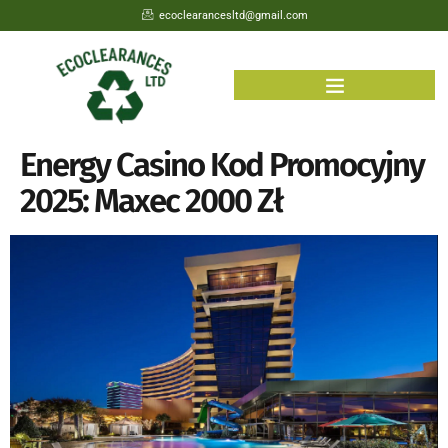
ecoclearancesltd@gmail.com
Energy Casino Kod Promocyjny
2025: Maxec 2000 Zł