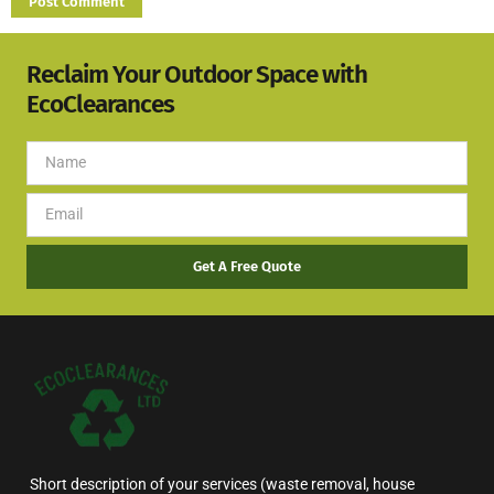
Reclaim Your Outdoor Space with
EcoClearances
Get A Free Quote
Short description of your services (waste removal, house