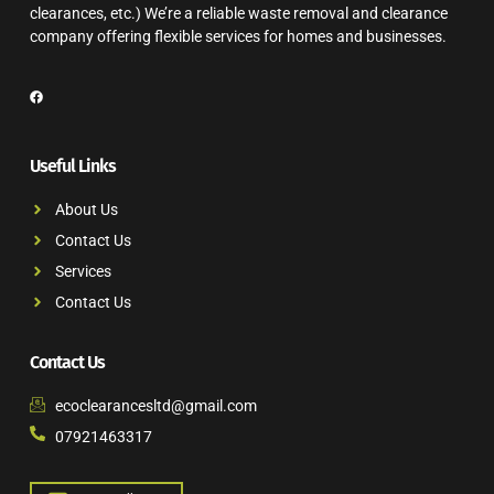
clearances, etc.) We’re a reliable waste removal and clearance
company offering flexible services for homes and businesses.
Useful Links
About Us
Contact Us
Services
Contact Us
Contact Us
ecoclearancesltd@gmail.com
07921463317