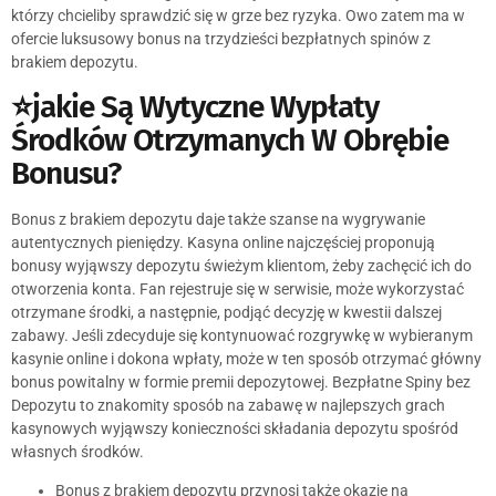
którzy chcieliby sprawdzić się w grze bez ryzyka. Owo zatem ma w
ofercie luksusowy bonus na trzydzieści bezpłatnych spinów z
brakiem depozytu.
⭐jakie Są Wytyczne Wypłaty
Środków Otrzymanych W Obrębie
Bonusu?
Bonus z brakiem depozytu daje także szanse na wygrywanie
autentycznych pieniędzy. Kasyna online najczęściej proponują
bonusy wyjąwszy depozytu świeżym klientom, żeby zachęcić ich do
otworzenia konta. Fan rejestruje się w serwisie, może wykorzystać
otrzymane środki, a następnie, podjąć decyzję w kwestii dalszej
zabawy. Jeśli zdecyduje się kontynuować rozgrywkę w wybieranym
kasynie online i dokona wpłaty, może w ten sposób otrzymać główny
bonus powitalny w formie premii depozytowej. Bezpłatne Spiny bez
Depozytu to znakomity sposób na zabawę w najlepszych grach
kasynowych wyjąwszy konieczności składania depozytu spośród
własnych środków.
Bonus z brakiem depozytu przynosi także okazje na