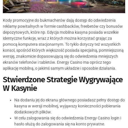
Kody promocyjne do bukmacherów dają dostęp do odwiedzenia
reklamy powitalnych w formie cashbacków, freebetów czy bonusów
depozytowych, które np. Edycja mobilna kasyna posiada wszelkie
identyczne funkcje, wraz z których można korzystać grając za
pomocą komputera stacjonarnym. To tyklo dotyczy też wszystkich
konsol, spośród których większość posiada specjalną, pomniejszoną
wersję, znakomicie dopasowującą się do odwiedzenia mniejszych
ekranów telefonów i tabletów. Energy Casino ma oprócz tego
aplikację mobilną, o jakimś samym układzie i sposobie działania.
Stwierdzone Strategie Wygrywające
W Kasynie
Na dodaniu jej do ekranu głównego posiadasz pełny dostęp do
kasyna w wersji mobilnej, wyjąwszy konieczności pobierania
dodatkowych plików.
W celu zalogowania się do odwiedzenia Energy Casino login i
hasło służą do zalogowania się na konto prywatne.