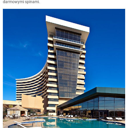
darmowymi spinami.