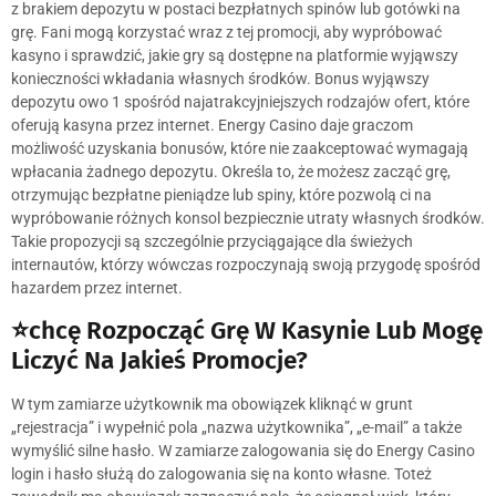
z brakiem depozytu w postaci bezpłatnych spinów lub gotówki na
grę. Fani mogą korzystać wraz z tej promocji, aby wypróbować
kasyno i sprawdzić, jakie gry są dostępne na platformie wyjąwszy
konieczności wkładania własnych środków. Bonus wyjąwszy
depozytu owo 1 spośród najatrakcyjniejszych rodzajów ofert, które
oferują kasyna przez internet. Energy Casino daje graczom
możliwość uzyskania bonusów, które nie zaakceptować wymagają
wpłacania żadnego depozytu. Określa to, że możesz zacząć grę,
otrzymując bezpłatne pieniądze lub spiny, które pozwolą ci na
wypróbowanie różnych konsol bezpiecznie utraty własnych środków.
Takie propozycji są szczególnie przyciągające dla świeżych
internautów, którzy wówczas rozpoczynają swoją przygodę spośród
hazardem przez internet.
⭐chcę Rozpocząć Grę W Kasynie Lub Mogę
Liczyć Na Jakieś Promocje?
W tym zamiarze użytkownik ma obowiązek kliknąć w grunt
„rejestracja” i wypełnić pola „nazwa użytkownika”, „e-mail” a także
wymyślić silne hasło. W zamiarze zalogowania się do Energy Casino
login i hasło służą do zalogowania się na konto własne. Toteż