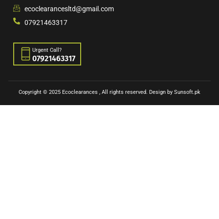
ecoclearancesltd@gmail.com
07921463317
Urgent Call?
07921463317
Copyright © 2025 Ecoclearances , All rights reserved. Design by Sunsoft.pk