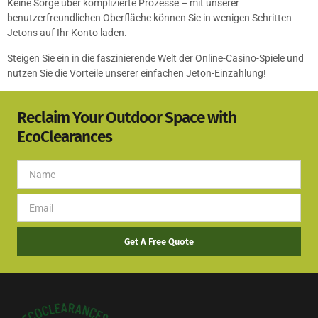
Keine Sorge über komplizierte Prozesse – mit unserer
benutzerfreundlichen Oberfläche können Sie in wenigen Schritten
Jetons auf Ihr Konto laden.
Steigen Sie ein in die faszinierende Welt der Online-Casino-Spiele und
nutzen Sie die Vorteile unserer einfachen Jeton-Einzahlung!
Reclaim Your Outdoor Space with
EcoClearances
Get A Free Quote