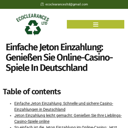
ecoclearancesltd@gmail.com
Einfache Jeton Einzahlung:
Genießen Sie Online-Casino-
Spiele In Deutschland
Table of contents
Einfache Jeton Einzahlung: Schnelle und sichere Casino-
Einzahlungen in Deutschland
Jeton Einzahlung leicht gemacht: Genießen Sie Ihre Lieblings-
Casino-Spiele online
So einfach ist die Jeton Einzahlung im Online-Casino: Jetzt