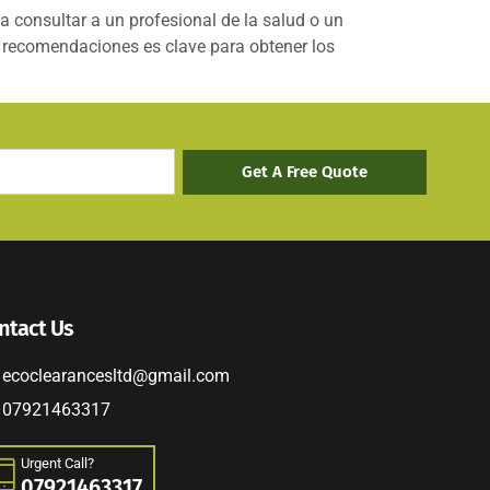
a consultar a un profesional de la salud o un
as recomendaciones es clave para obtener los
Get A Free Quote
ntact Us
ecoclearancesltd@gmail.com
07921463317
Urgent Call?
07921463317