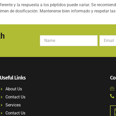
erente y la respuesta a los péptidos puede variar. Se recomiend
régimen de dosificación. Mantenerse bien informado y respetar l
th
Useful Links
Co
About Us
Contact Us
Services
Contact Us