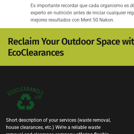
Es importante recordar que cada organismo es dif
experto en nutrición antes de iniciar cualquier 
mejores resultados con Ment 50 Nakon.
Reclaim Your Outdoor Space wi
EcoClearances
Short description of your services (waste removal,
house clearances, etc.) We’re a reliable waste