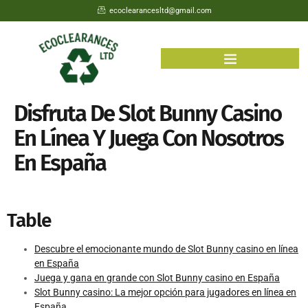
ecoclearancesltd@gmail.com
Disfruta De Slot Bunny Casino
En Línea Y Juega Con Nosotros
En España
Table
Descubre el emocionante mundo de Slot Bunny casino en línea
en España
Juega y gana en grande con Slot Bunny casino en España
Slot Bunny casino: La mejor opción para jugadores en línea en
España