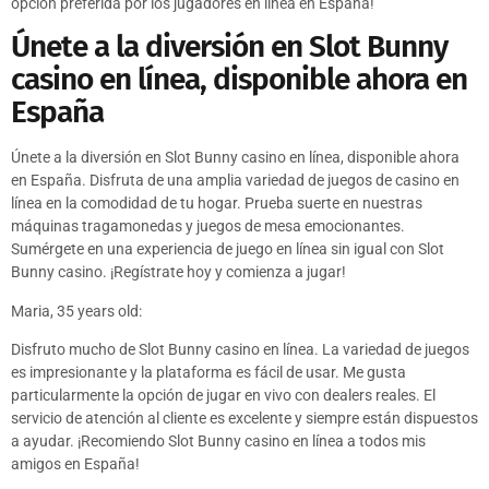
opción preferida por los jugadores en línea en España!
Únete a la diversión en Slot Bunny
casino en línea, disponible ahora en
España
Únete a la diversión en Slot Bunny casino en línea, disponible ahora
en España. Disfruta de una amplia variedad de juegos de casino en
línea en la comodidad de tu hogar. Prueba suerte en nuestras
máquinas tragamonedas y juegos de mesa emocionantes.
Sumérgete en una experiencia de juego en línea sin igual con Slot
Bunny casino. ¡Regístrate hoy y comienza a jugar!
Maria, 35 years old:
Disfruto mucho de Slot Bunny casino en línea. La variedad de juegos
es impresionante y la plataforma es fácil de usar. Me gusta
particularmente la opción de jugar en vivo con dealers reales. El
servicio de atención al cliente es excelente y siempre están dispuestos
a ayudar. ¡Recomiendo Slot Bunny casino en línea a todos mis
amigos en España!