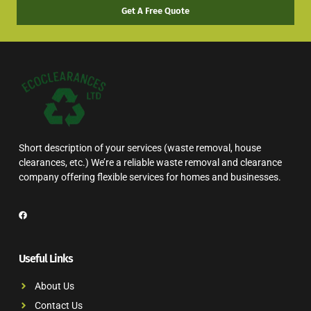
Get A Free Quote
Short description of your services (waste removal, house
clearances, etc.) We’re a reliable waste removal and clearance
company offering flexible services for homes and businesses.
Useful Links
About Us
Contact Us