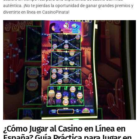
auténtica. ¡No te pierdas la oportunidad de ganar grandes premios y
divertirte en línea en CasinoPinata!
¿Cómo Jugar al Casino en Línea en
España? Guía Práctica para Jugar en