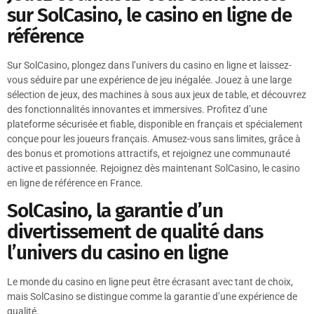
sur SolCasino, le casino en ligne de
référence
Sur SolCasino, plongez dans l’univers du casino en ligne et laissez-
vous séduire par une expérience de jeu inégalée. Jouez à une large
sélection de jeux, des machines à sous aux jeux de table, et découvrez
des fonctionnalités innovantes et immersives. Profitez d’une
plateforme sécurisée et fiable, disponible en français et spécialement
conçue pour les joueurs français. Amusez-vous sans limites, grâce à
des bonus et promotions attractifs, et rejoignez une communauté
active et passionnée. Rejoignez dès maintenant SolCasino, le casino
en ligne de référence en France.
SolCasino, la garantie d’un
divertissement de qualité dans
l’univers du casino en ligne
Le monde du casino en ligne peut être écrasant avec tant de choix,
mais SolCasino se distingue comme la garantie d’une expérience de
qualité.