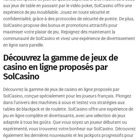
aux jeux de table en passant par le vidéo poker, SolCasino offre une
expérience de jeu inoubliable. Jouez en toute sécurité et
confidentialité, grâce à des protocoles de sécurité de pointe. De plus,
SolCasino propose des bonus et promotions attractifs pour
maximiser votre plaisir de jeu. Rejoignez dès maintenant la
communauté de SolCasino et vivez une expérience de divertissement
en ligne sans pareille.
Découvrez la gamme de jeux de
casino en ligne proposés par
SolCasino
Découvrez la gamme de jeux de casino en ligne proposés par
SolCasino, conçue spécialement pour les joueurs français. Plongez
dans l’univers des machines à sous et testez vos stratégies aux
tables de blackjack et de roulette. SolCasino offre une expérience de
jeu en ligne complète et divertissante, avec une sélection de jeux
adaptée à tous les goûts. Que vous soyez un joueur débutant ou
expérimenté, vous trouverez votre bonheur sur SolCasino. Découvrez
également les dernières nouveautés et les jackpots progressifs pour