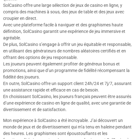
SolCasino offre une large sélection de jeux de casino en ligne, y
compris des machines à sous, des jeux de table et des jeux avec
croupier en direct.
Avec une plateforme facile à naviguer et des graphismes haute
définition, SolCasino garantit une expérience de jeu immersive et
agréable.
De plus, SolCasino s’engage à offrir un jeu équitable et responsable,
en utilisant des générateurs de nombres aléatoires certifiés et en
offrant des options de jeu responsable.
Les joueurs peuvent également profiter de généreux bonus et
promotions, ainsi que d’un programme de fidélité récompensant la
fidélité des joueurs.
En outre, SolCasino offre un support client 24h/24 et 7j/7, assurant
une assistance rapide et efficace en cas de besoin.
En choisissant SolCasino, les joueurs français peuvent être assurés
d’une expérience de casino en ligne de qualité, avec une garantie de
divertissement et de satisfaction.
Mon expérience à SolCasino a été incroyable. J’ai découvert un
monde de jeux et de divertissement qui m’a tenu en haleine pendant
des heures. Les graphismes sont époustouflants et les