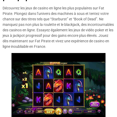
Découvrez les jeux de casino en ligne les plus populaires sur Fat
Pirate. Plongez dans l’univers des machines à sous et tentez votre
chance sur des titres tels que “Starburst” et “Book of Dead”. Ne
manquez pas non plus la roulette et le blackjack, des incontournables
des casinos en ligne. Essayez également les jeux de vidéo poker et les
jeux à jackpot progressif pour des gains encore plus élevés. Jouez
dès maintenant sur Fat Pirate et vivez une expérience de casino en
ligne inoubliable en France.