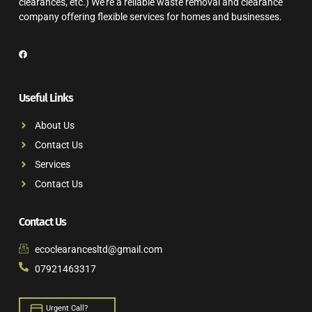
clearances, etc.) We’re a reliable waste removal and clearance
company offering flexible services for homes and businesses.
Useful Links
About Us
Contact Us
Services
Contact Us
Contact Us
ecoclearancesltd@gmail.com
07921463317
Urgent Call?