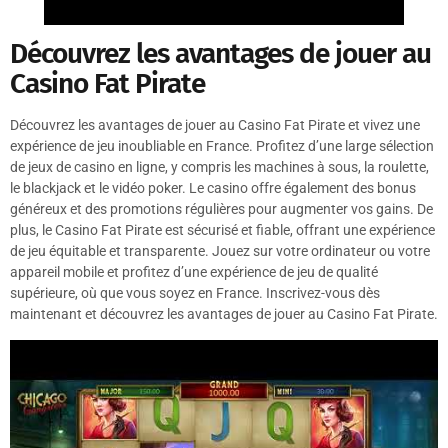
Découvrez les avantages de jouer au
Casino Fat Pirate
Découvrez les avantages de jouer au Casino Fat Pirate et vivez une
expérience de jeu inoubliable en France. Profitez d’une large sélection
de jeux de casino en ligne, y compris les machines à sous, la roulette,
le blackjack et le vidéo poker. Le casino offre également des bonus
généreux et des promotions régulières pour augmenter vos gains. De
plus, le Casino Fat Pirate est sécurisé et fiable, offrant une expérience
de jeu équitable et transparente. Jouez sur votre ordinateur ou votre
appareil mobile et profitez d’une expérience de jeu de qualité
supérieure, où que vous soyez en France. Inscrivez-vous dès
maintenant et découvrez les avantages de jouer au Casino Fat Pirate.