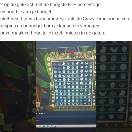
inzet op de gokkast met de hoogste RTP percentage.
 en houd je aan je budget.
 actief bent tijdens bonusrondes zoals de Crazy Time bonus en d
ree spins en bonusgeld om je kansen te verhogen.
or vermaak en houd je je inzet limieten in de gaten.