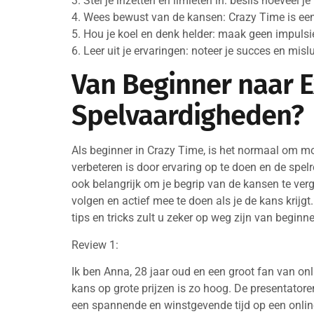
3. Stel je inzetten en limieten in: beslis hoeveel 
4. Wees bewust van de kansen: Crazy Time is een
5. Hou je koel en denk helder: maak geen impulsi
6. Leer uit je ervaringen: noteer je succes en mi
Van Beginner naar E
Spelvaardigheden?
Als beginner in Crazy Time, is het normaal om m
verbeteren is door ervaring op te doen en de spelr
ook belangrijk om je begrip van de kansen te ve
volgen en actief mee te doen als je de kans krijgt
tips en tricks zult u zeker op weg zijn van beginn
Review 1:
Ik ben Anna, 28 jaar oud en een groot fan van on
kans op grote prijzen is zo hoog. De presentatore
een spannende en winstgevende tijd op een onlin