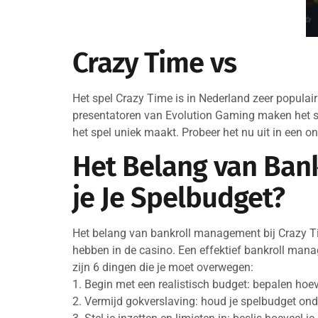
Crazy Time vs
Het spel Crazy Time is in Nederland zeer populair
presentatoren van Evolution Gaming maken het sp
het spel uniek maakt. Probeer het nu uit in een on
Het Belang van Ban
je Je Spelbudget?
Het belang van bankroll management bij Crazy Ti
hebben in de casino. Een effektief bankroll mana
zijn 6 dingen die je moet overwegen:
1. Begin met een realistisch budget: bepalen hoeve
2. Vermijd gokverslaving: houd je spelbudget ond