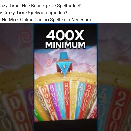
azy Time: Hoe Beheer je Je Spelbudget?
 Je Crazy Time Spelvaardigheden?
 Nu Meer Online Casino Spellen in Nederland!