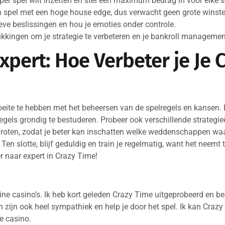
je per spel wilt inzetten en stel een maximum bedrag in voor elke s
 spel met een hoge house edge, dus verwacht geen grote winste
eve beslissingen en hou je emoties onder controle.
slukkingen om je strategie te verbeteren en je bankroll managemen
xpert: Hoe Verbeter je Je 
oeite te hebben met het beheersen van de spelregels en kansen.
egels grondig te bestuderen. Probeer ook verschillende strategieën
rgroten, zodat je beter kan inschatten welke weddenschappen waa
. Ten slotte, blijf geduldig en train je regelmatig, want het neem
er naar expert in Crazy Time!
line casino’s. Ik heb kort geleden Crazy Time uitgeprobeerd en b
n zijn ook heel sympathiek en help je door het spel. Ik kan Craz
e casino.