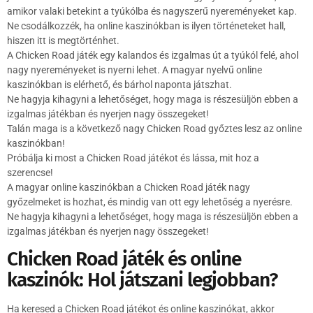
amikor valaki betekint a tyúkólba és nagyszerű nyereményeket kap.
Ne csodálkozzék, ha online kaszinókban is ilyen történeteket hall,
hiszen itt is megtörténhet.
A Chicken Road játék egy kalandos és izgalmas út a tyúkól felé, ahol
nagy nyereményeket is nyerni lehet. A magyar nyelvű online
kaszinókban is elérhető, és bárhol naponta játszhat.
Ne hagyja kihagyni a lehetőséget, hogy maga is részesüljön ebben a
izgalmas játékban és nyerjen nagy összegeket!
Talán maga is a következő nagy Chicken Road győztes lesz az online
kaszinókban!
Próbálja ki most a Chicken Road játékot és lássa, mit hoz a
szerencse!
A magyar online kaszinókban a Chicken Road játék nagy
győzelmeket is hozhat, és mindig van ott egy lehetőség a nyerésre.
Ne hagyja kihagyni a lehetőséget, hogy maga is részesüljön ebben a
izgalmas játékban és nyerjen nagy összegeket!
Chicken Road játék és online
kaszinók: Hol játszani legjobban?
Ha keresed a Chicken Road játékot és online kaszinókat, akkor