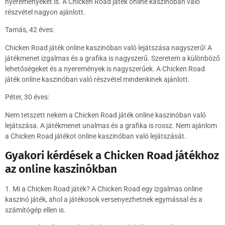
nyereményeket is. A Chicken Road játék online kaszinóban való
részvétel nagyon ajánlott.
Tamás, 42 éves:
Chicken Road játék online kaszinóban való lejátszása nagyszerű! A
játékmenet izgalmas és a grafika is nagyszerű. Szeretem a különböző
lehetőségeket és a nyeremények is nagyszerűek. A Chicken Road
játék online kaszinóban való részvétel mindenkinek ajánlott.
Péter, 30 éves:
Nem tetszett nekem a Chicken Road játék online kaszinóban való
lejátszása. A játékmenet unalmas és a grafika is rossz. Nem ajánlom
a Chicken Road játékot online kaszinóban való lejátszását.
Gyakori kérdések a Chicken Road játékhoz
az online kaszinókban
1. Mi a Chicken Road játék? A Chicken Road egy izgalmas online
kaszinó játék, ahol a játékosok versenyezhetnek egymással és a
számítógép ellen is.