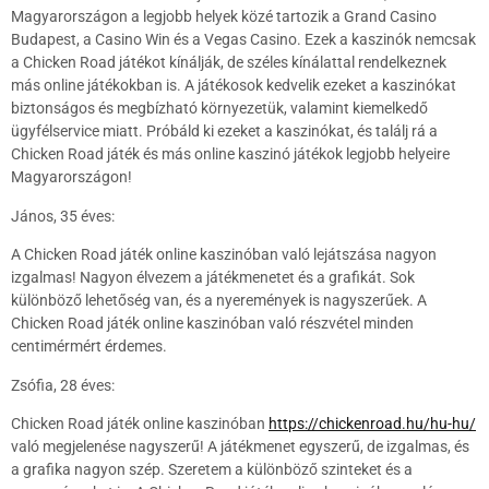
Magyarországon a legjobb helyek közé tartozik a Grand Casino
Budapest, a Casino Win és a Vegas Casino. Ezek a kaszinók nemcsak
a Chicken Road játékot kínálják, de széles kínálattal rendelkeznek
más online játékokban is. A játékosok kedvelik ezeket a kaszinókat
biztonságos és megbízható környezetük, valamint kiemelkedő
ügyfélservice miatt. Próbáld ki ezeket a kaszinókat, és találj rá a
Chicken Road játék és más online kaszinó játékok legjobb helyeire
Magyarországon!
János, 35 éves:
A Chicken Road játék online kaszinóban való lejátszása nagyon
izgalmas! Nagyon élvezem a játékmenetet és a grafikát. Sok
különböző lehetőség van, és a nyeremények is nagyszerűek. A
Chicken Road játék online kaszinóban való részvétel minden
centimérmért érdemes.
Zsófia, 28 éves:
Chicken Road játék online kaszinóban
https://chickenroad.hu/hu-hu/
való megjelenése nagyszerű! A játékmenet egyszerű, de izgalmas, és
a grafika nagyon szép. Szeretem a különböző szinteket és a