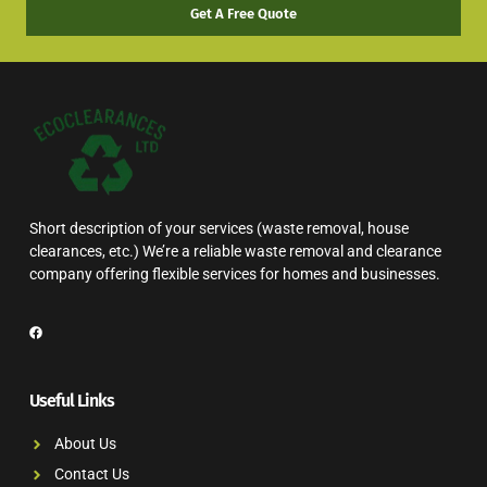
Get A Free Quote
Short description of your services (waste removal, house
clearances, etc.) We’re a reliable waste removal and clearance
company offering flexible services for homes and businesses.
Useful Links
About Us
Contact Us