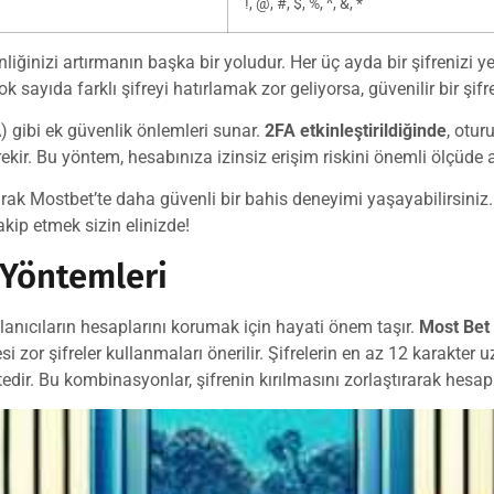
!, @, #, $, %, ^, &, *
liğinizi artırmanın başka bir yoludur. Her üç ayda bir şifrenizi ye
 sayıda farklı şifreyi hatırlamak zor geliyorsa, güvenilir bir şifr
) gibi ek güvenlik önlemleri sunar.
2FA etkinleştirildiğinde
, otur
ir. Bu yöntem, hesabınıza izinsiz erişim riskini önemli ölçüde az
ayarak Mostbet’te daha güvenli bir bahis deneyimi yaşayabilirsin
akip etmek sizin elinizde!
 Yöntemleri
lanıcıların hesaplarını korumak için hayati önem taşır.
Most Bet
 zor şifreler kullanmaları önerilir. Şifrelerin en az 12 karakter
edir. Bu kombinasyonlar, şifrenin kırılmasını zorlaştırarak hesap g