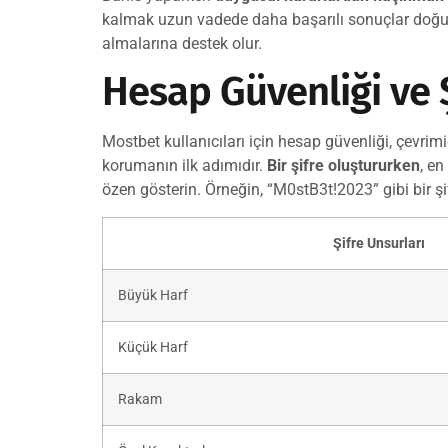
kalmak uzun vadede daha başarılı sonuçlar doğurabi
almalarına destek olur.
Hesap Güvenliği ve 
Mostbet kullanıcıları için hesap güvenliği, çevrimi
korumanın ilk adımıdır.
Bir şifre oluştururken
, e
özen gösterin. Örneğin, “M0stB3t!2023” gibi bir şi
Şifre Unsurları
Büyük Harf
Küçük Harf
Rakam