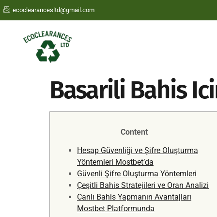
ecoclearancesltd@gmail.com
Basarili Bahis I
Content
Hesap Güvenliği ve Şifre Oluşturma
Yöntemleri Mostbet’da
Güvenli Şifre Oluşturma Yöntemleri
Çeşitli Bahis Stratejileri ve Oran Analizi
Canlı Bahis Yapmanın Avantajları
Mostbet Platformunda