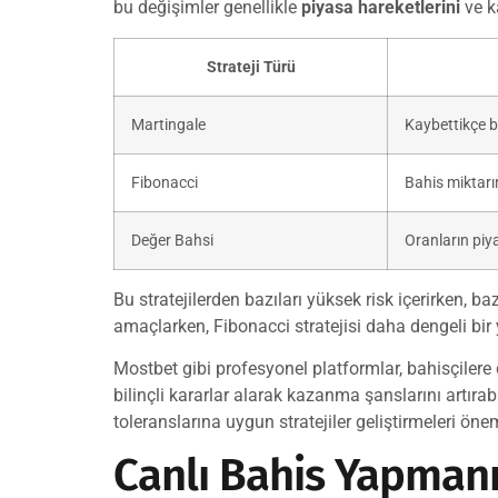
bu değişimler genellikle
piyasa hareketlerini
ve k
Strateji Türü
Martingale
Kaybettikçe ba
Fibonacci
Bahis miktarı
Değer Bahsi
Oranların piy
Bu stratejilerden bazıları yüksek risk içerirken, b
amaçlarken, Fibonacci stratejisi daha dengeli bir 
Mostbet gibi profesyonel platformlar, bahisçilere 
bilinçli kararlar alarak kazanma şanslarını artırabi
toleranslarına uygun stratejiler geliştirmeleri önem
Canlı Bahis Yapmanı