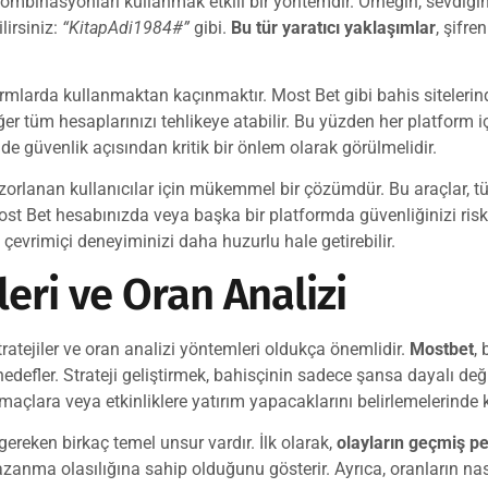
kombinasyonları kullanmak etkili bir yöntemdir. Örneğin, sevdiğiniz
lirsiniz:
“KitapAdi1984#”
gibi.
Bu tür yaratıcı yaklaşımlar
, şifre
formlarda kullanmaktan kaçınmaktır. Most Bet gibi bahis sitelerind
iğer tüm hesaplarınızı tehlikeye atabilir. Bu yüzden her platform i
k de güvenlik açısından kritik bir önlem olarak görülmelidir.
 zorlanan kullanıcılar için mükemmel bir çözümdür. Bu araçlar, tüm
ost Bet hesabınızda veya başka bir platformda güvenliğinizi ris
çevrimiçi deneyiminizi daha huzurlu hale getirebilir.
ileri ve Oran Analizi
ratejiler ve oran analizi yöntemleri oldukça önemlidir.
Mostbet
,
edefler. Strateji geliştirmek, bahisçinin sadece şansa dayalı değ
maçlara veya etkinliklere yatırım yapacaklarını belirlemelerinde kr
gereken birkaç temel unsur vardır. İlk olarak,
olayların geçmiş p
zanma olasılığına sahip olduğunu gösterir. Ayrıca, oranların na