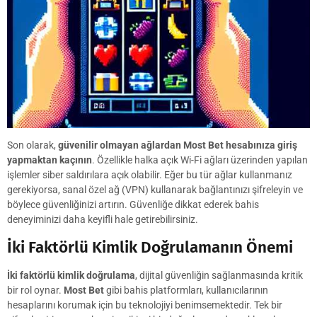
Son olarak,
güvenilir olmayan ağlardan Most Bet hesabınıza giriş
yapmaktan kaçının
. Özellikle halka açık Wi-Fi ağları üzerinden yapılan
işlemler siber saldırılara açık olabilir. Eğer bu tür ağlar kullanmanız
gerekiyorsa, sanal özel ağ (VPN) kullanarak bağlantınızı şifreleyin ve
böylece güvenliğinizi artırın. Güvenliğe dikkat ederek bahis
deneyiminizi daha keyifli hale getirebilirsiniz.
İki Faktörlü Kimlik Doğrulamanın Önemi
İki faktörlü kimlik doğrulama
, dijital güvenliğin sağlanmasında kritik
bir rol oynar.
Most Bet
gibi bahis platformları, kullanıcılarının
hesaplarını korumak için bu teknolojiyi benimsemektedir. Tek bir