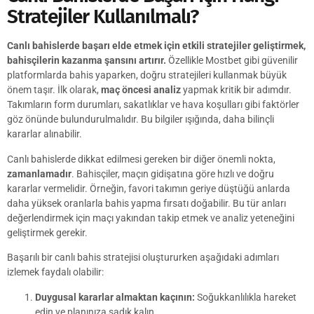
Stratejiler Kullanılmalı?
Canlı bahislerde başarı elde etmek için etkili stratejiler geliştirmek,
bahisçilerin kazanma şansını artırır.
Özellikle Mostbet gibi güvenilir
platformlarda bahis yaparken, doğru stratejileri kullanmak büyük
önem taşır. İlk olarak,
maç öncesi analiz
yapmak kritik bir adımdır.
Takımların form durumları, sakatlıklar ve hava koşulları gibi faktörler
göz önünde bulundurulmalıdır. Bu bilgiler ışığında, daha bilinçli
kararlar alınabilir.
Canlı bahislerde dikkat edilmesi gereken bir diğer önemli nokta,
zamanlamadır
. Bahisçiler, maçın gidişatına göre hızlı ve doğru
kararlar vermelidir. Örneğin, favori takımın geriye düştüğü anlarda
daha yüksek oranlarla bahis yapma fırsatı doğabilir. Bu tür anları
değerlendirmek için maçı yakından takip etmek ve analiz yeteneğini
geliştirmek gerekir.
Başarılı bir canlı bahis stratejisi oluştururken aşağıdaki adımları
izlemek faydalı olabilir:
Duygusal kararlar almaktan kaçının:
Soğukkanlılıkla hareket
edin ve planınıza sadık kalın.