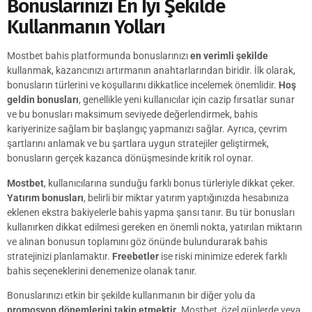
Bonuslarınızı En İyi Şekilde
Kullanmanın Yolları
Mostbet bahis platformunda bonuslarınızı
en verimli şekilde
kullanmak, kazancınızı artırmanın anahtarlarından biridir. İlk olarak,
bonusların türlerini ve koşullarını dikkatlice incelemek önemlidir.
Hoş
geldin bonusları
, genellikle yeni kullanıcılar için cazip fırsatlar sunar
ve bu bonusları maksimum seviyede değerlendirmek, bahis
kariyerinize sağlam bir başlangıç yapmanızı sağlar. Ayrıca, çevrim
şartlarını anlamak ve bu şartlara uygun stratejiler geliştirmek,
bonusların gerçek kazanca dönüşmesinde kritik rol oynar.
Mostbet
, kullanıcılarına sunduğu farklı bonus türleriyle dikkat çeker.
Yatırım bonusları
, belirli bir miktar yatırım yaptığınızda hesabınıza
eklenen ekstra bakiyelerle bahis yapma şansı tanır. Bu tür bonusları
kullanırken dikkat edilmesi gereken en önemli nokta, yatırılan miktarın
ve alınan bonusun toplamını göz önünde bulundurarak bahis
stratejinizi planlamaktır.
Freebetler
ise riski minimize ederek farklı
bahis seçeneklerini denemenize olanak tanır.
Bonuslarınızı etkin bir şekilde kullanmanın bir diğer yolu da
promosyon dönemlerini takip etmektir
. Mostbet, özel günlerde veya