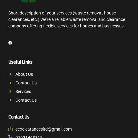
Short description of your services (waste removal, house
clearances, etc.) We’re a reliable waste removal and clearance
company offering flexible services for homes and businesses.
Useful Links
About Us
Contact Us
Services
Contact Us
Contact Us
ecoclearancesltd@gmail.com
07921463317