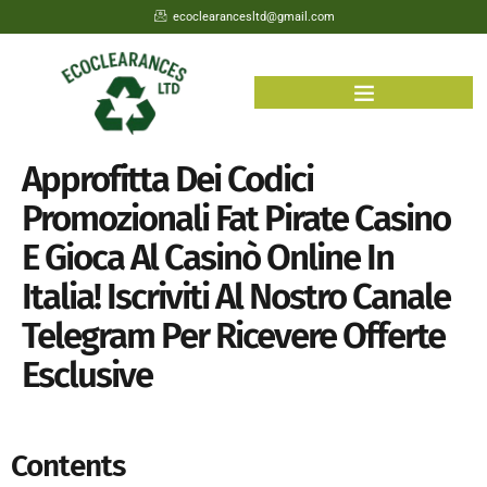
ecoclearancesltd@gmail.com
Approfitta Dei Codici
Promozionali Fat Pirate Casino
E Gioca Al Casinò Online In
Italia! Iscriviti Al Nostro Canale
Telegram Per Ricevere Offerte
Esclusive
Contents