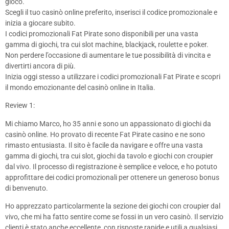
gioco.
Scegli il tuo casinò online preferito, inserisci il codice promozionale e
inizia a giocare subito.
I codici promozionali Fat Pirate sono disponibili per una vasta
gamma di giochi, tra cui slot machine, blackjack, roulette e poker.
Non perdere l’occasione di aumentare le tue possibilità di vincita e
divertirti ancora di più.
Inizia oggi stesso a utilizzare i codici promozionali Fat Pirate e scopri
il mondo emozionante del casinò online in Italia.
Review 1:
Mi chiamo Marco, ho 35 anni e sono un appassionato di giochi da
casinò online. Ho provato di recente Fat Pirate casino e ne sono
rimasto entusiasta. Il sito è facile da navigare e offre una vasta
gamma di giochi, tra cui slot, giochi da tavolo e giochi con croupier
dal vivo. Il processo di registrazione è semplice e veloce, e ho potuto
approfittare dei codici promozionali per ottenere un generoso bonus
di benvenuto.
Ho apprezzato particolarmente la sezione dei giochi con croupier dal
vivo, che mi ha fatto sentire come se fossi in un vero casinò. Il servizio
clienti è stato anche eccellente, con risposte rapide e utili a qualsiasi