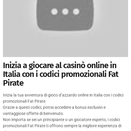
Inizia a giocare al casinò online in
Italia con i codici promozionali Fat
Pirate
Inizia la tua avventura di gioco d’azzardo online in Italia con i codici
promozionali Fat Pirate.
Grazie a questi codici, potrai accedere a bonus esclusivi e
vantaggiose offerte di benvenuto.
Non importa se sei un principiante o un giocatore esperto, i codici
promozionali Fat Pirate ti offrono sempre la migliore esperienza di