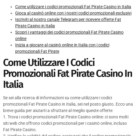
Come utilizzare i codici promozionali Fat Pirate Casino in Italia
Gioca al casinò online con i nostri codici promozionali esclusivi
Iscriviti al nostro canale Telegram per ricevere offerte Fat
Pirate Casino in Italia
Scopri i vantaggi dei codici promozionali Fat Pirate Casino
online
Inizia a giocare al casinò online in Italia con i codici
promozionali Fat Pirate
Come Utilizzare I Codici
Promozionali Fat Pirate Casino In
Italia
Se sei alla ricerca di informazioni su come utilizzare i codici
promozionali Fat Pirate Casino in Italia, sei nel posto giusto. Ecco una
breve guida per aiutarti a sfruttare al meglio queste offerte:
1. Trova i codici promozionali Fat Pirate Casino online: ci sono molti
siti web che offrono codici promozionali per i casinò online, incluso
Fat Pirate Casino.