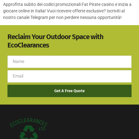
Approfitta subito dei codici promozionali Fat Pirate casino e inizia a
giocare online in Italia! Vuoi ricevere offerte esclusive? Iscriviti al
nostro canale Telegram per non perdere nessuna opportunità!
Reclaim Your Outdoor Space with
EcoClearances
Get A Free Quote