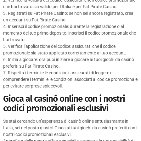
2. Verifica la validità del codice: assicurati che il codice promozionale
che hai trovato sia valido per l’Italia e per Fat Pirate Casino.
3. Registrati su Fat Pirate Casino: se non sei ancora registrato, crea
un account su Fat Pirate Casino.
4. Inserisci il codice promozionale: durante la registrazione o al
momento del tuo primo deposito, inserisci il codice promozionale che
hai trovato.
5. Verifica l’applicazione del codice: assicurati che il codice
promozionale sia stato applicato correttamente al tuo account.
6. Inizia a giocare: ora puoi iniziare a giocare ai tuoi giochi da casinò
preferiti su Fat Pirate Casino.
7. Rispetta i termini e le condizioni: assicurati di leggere e
comprendere i termini e le condizioni associati al codice promozionale
per evitare sorprese spiacevoli.
Gioca al casinò online con i nostri
codici promozionali esclusivi
Se stai cercando un’esperienza di casinò online entusiasmante in
Italia, sei nel posto giusto! Gioca ai tuoi giochi da casinò preferiti con i
nostri codici promozionali esclusivi.
Approfitta delle nostre offerte speciali e aumenta le tue possibilità di