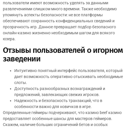
пользователи имеют возможность уделять за данными
развлечениями слишком много времени. Также необходимо
упомянуть аспекты безопасности: не все платформы
обеспечивают сохранность конфиденциальных сведений и
прозрачность игр. Данное превращает подбор безопасного
онлайн-казино жизненно необходимым шагом для всякого
юзера.
Отзывы пользователей о игорном
заведении
Интуитивно понятный интерфейс пользователя, который
дает возможность оперативно отыскивать необходимые
слоты.
Доступность разнообразных вознаграждений и
предложений, завлекающих свежих игроков.
Надежность и безопасность транзакций, что в
особенности важно для новичков в игре.
Определенные геймеры подчеркивают, что казино beef казино
предоставляет особенные шансы для мастеров геймеров.
Скажем, наличие больших ограничений бетов и особых