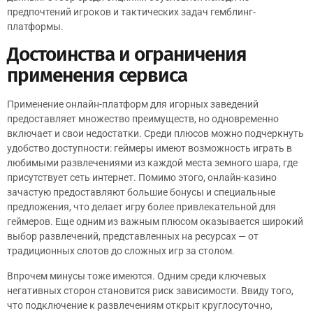
предпочтений игроков и тактических задач гемблинг-
платформы.
Достоинства и ограничения
применения сервиса
Применение онлайн-платформ для игорных заведений
предоставляет множество преимуществ, но одновременно
включает и свои недостатки. Среди плюсов можно подчеркнуть
удобство доступности: геймеры имеют возможность играть в
любимыми развлечениями из каждой места земного шара, где
присутствует сеть интернет. Помимо этого, онлайн-казино
зачастую предоставляют большие бонусы и специальные
предложения, что делает игру более привлекательной для
геймеров. Еще одним из важным плюсом оказывается широкий
выбор развлечений, представленных на ресурсах — от
традиционных слотов до сложных игр за столом.
Впрочем минусы тоже имеются. Одним среди ключевых
негативных сторон становится риск зависимости. Ввиду того,
что подключение к развлечениям открыт круглосуточно,