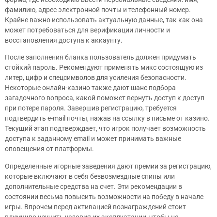
фамилию, адрес электронной почты и телефонный номер.
Крайне важно использовать актуальную данные, так как она
может потребоваться для верификации личности и
восстановления доступа к аккаунту.
После заполнения бланка пользователь должен придумать
стойкий пароль. Рекомендуют применять микс состоящую из
литер, цифр и спецсимволов для усиления безопасности.
Некоторые онлайн-казино также дают шанс подбора
загадочного вопроса, какой поможет вернуть доступ к доступ
при потере пароля. Завершив регистрацию, требуется
подтвердить e-mail почты, нажав на ссылку в письме от казино.
Текущий этап подтверждает, что игрок получает возможность
доступа к заданному email и может принимать важные
оповещения от платформы.
Определенные игорные заведения дают премии за регистрацию,
которые включают в себя безвозмездные спины или
дополнительные средства на счет. Эти рекомендации в
состоянии весьма повысить возможности на победу в начале
игры. Впрочем перед активацией вознаграждений стоит
вдумчиво изучить условия их эксплуатации, чтобы не