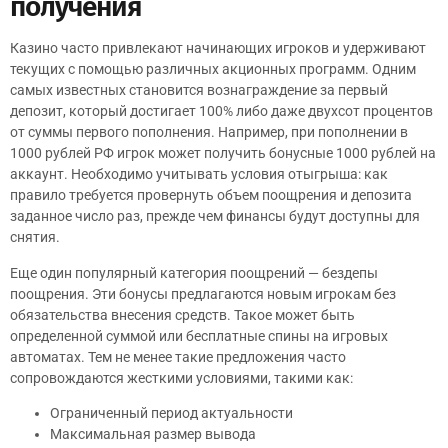
получения
Казино часто привлекают начинающих игроков и удерживают
текущих с помощью различных акционных программ. Одним
самых известных становится вознаграждение за первый
депозит, который достигает 100% либо даже двухсот процентов
от суммы первого пополнения. Например, при пополнении в
1000 рублей РФ игрок может получить бонусные 1000 рублей на
аккаунт. Необходимо учитывать условия отыгрыша: как
правило требуется провернуть объем поощрения и депозита
заданное число раз, прежде чем финансы будут доступны для
снятия.
Еще один популярный категория поощрений — бездепы
поощрения. Эти бонусы предлагаются новым игрокам без
обязательства внесения средств. Такое может быть
определенной суммой или бесплатные спины на игровых
автоматах. Тем не менее такие предложения часто
сопровождаются жесткими условиями, такими как:
Ограниченный период актуальности
Максимальная размер вывода