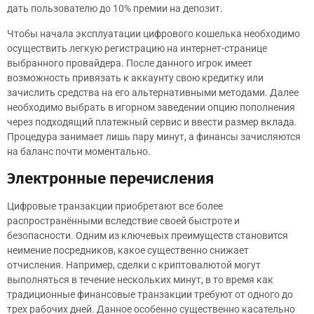
дать пользователю до 10% премии на депозит.
Чтобы начала эксплуатации цифрового кошелька необходимо
осуществить легкую регистрацию на интернет-странице
выбранного провайдера. После данного игрок имеет
возможность привязать к аккаунту свою кредитку или
зачислить средства на его альтернативными методами. Далее
необходимо выбрать в игорном заведении опцию пополнения
через подходящий платежный сервис и ввести размер вклада.
Процедура занимает лишь пару минут, а финансы зачисляются
на баланс почти моментально.
Электронные перечисления
Цифровые транзакции приобретают все более
распространёнными вследствие своей быстроте и
безопасности. Одним из ключевых преимуществ становится
неимение посредников, какое существенно снижает
отчисления. Например, сделки с криптовалютой могут
выполняться в течение нескольких минут, в то время как
традиционные финансовые транзакции требуют от одного до
трех рабочих дней. Данное особенно существенно касательно