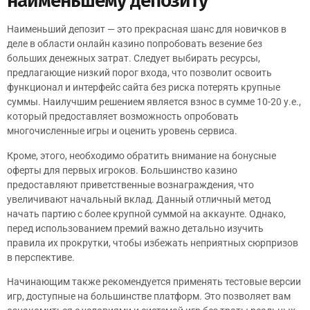
наименьшему депозиту
Наименьший депозит — это прекрасная шанс для новичков в
деле в области онлайн казино попробовать везение без
больших денежных затрат. Следует выбирать ресурсы,
предлагающие низкий порог входа, что позволит освоить
функционал и интерфейс сайта без риска потерять крупные
суммы. Наилучшим решением является взнос в сумме 10-20 у.е.,
который предоставляет возможность опробовать
многочисленные игры и оценить уровень сервиса.
Кроме, этого, необходимо обратить внимание на бонусные
оферты для первых игроков. Большинство казино
предоставляют приветственные вознаграждения, что
увеличивают начальный вклад. Данный отличный метод
начать партию с более крупной суммой на аккаунте. Однако,
перед использованием премий важно детально изучить
правила их прокрутки, чтобы избежать неприятных сюрпризов
в перспективе.
Начинающим также рекомендуется применять тестовые версии
игр, доступные на большинстве платформ. Это позволяет вам