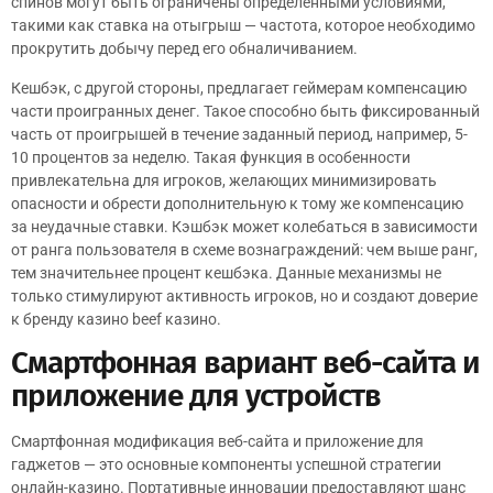
спинов могут быть ограничены определенными условиями,
такими как ставка на отыгрыш — частота, которое необходимо
прокрутить добычу перед его обналичиванием.
Кешбэк, с другой стороны, предлагает геймерам компенсацию
части проигранных денег. Такое способно быть фиксированный
часть от проигрышей в течение заданный период, например, 5-
10 процентов за неделю. Такая функция в особенности
привлекательна для игроков, желающих минимизировать
опасности и обрести дополнительную к тому же компенсацию
за неудачные ставки. Кэшбэк может колебаться в зависимости
от ранга пользователя в схеме вознаграждений: чем выше ранг,
тем значительнее процент кешбэка. Данные механизмы не
только стимулируют активность игроков, но и создают доверие
к бренду казино beef казино.
Смартфонная вариант веб-сайта и
приложение для устройств
Смартфонная модификация веб-сайта и приложение для
гаджетов — это основные компоненты успешной стратегии
онлайн-казино. Портативные инновации предоставляют шанс