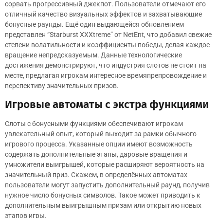
сорвать прогрессивный джекпот. Пользователи отмечают его
отличный качество визуальных эффектов и захватывающие
бонусные раунды. Ещё один выдающейся обновлением
представлен “Starburst XXXtreme” от NetEnt, что добавил свежие
степени волатильности и коэффициенты победы, делая каждое
вращение непредсказуемым. Данные технологические
достижения демонстрируют, что индустрия слотов не стоит на
месте, предлагая игрокам интересное времяпрепровождение и
перспективу значительных призов.
Игровые автоматы с экстра функциями
Слоты с бонусными функциями обеспечивают игрокам
увлекательный опыт, который выходит за рамки обычного
игрового процесса. Указанные опции имеют возможность
содержать дополнительные этапы, даровые вращения и
умножители выигрышей, которые расширяют вероятность на
значительный приз. Скажем, в определённых автоматах
пользователи могут запустить дополнительный раунд, получив
нужное число бонусных символов. Такое может приводить к
дополнительным выигрышным призам или открытию новых
этапов игры.