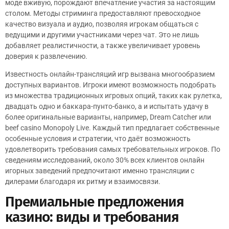
моде вживую, порождают впечатление участия за настоящим
столом. Методы стриминга предоставляют превосходное
качество визуала и аудио, позволяя игрокам общаться с
ведущими и другими участниками через чат. Это не лишь
добавляет реалистичности, а также увеличивает уровень
доверия к развлечению.
Известность онлайн-трансляций игр вызвана многообразием
доступных вариантов. Игроки имеют возможность подобрать
из множества традиционных игровых опций, таких как рулетка,
двадцать одно и баккара-пунто-банко, а и испытать удачу в
более оригинальные варианты, например, Dream Catcher или
beef casino Monopoly Live. Каждый тип предлагает собственные
особенные условия и стратегии, что даёт возможность
удовлетворить требования самых требовательных игроков. По
сведениям исследований, около 30% всех клиентов онлайн
игорных заведений предпочитают именно трансляции с
дилерами благодаря их ритму и взаимосвязи.
Премиальные предложения
казино: виды и требования