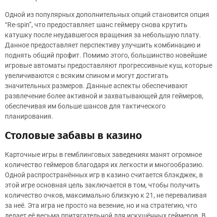
Одной из популярных дополнительных опций становится опция
“Re-spin”, что предоставляет шанс геймеру снова крутить
катушку после неудавшегося вращения за небольшую плату.
Данное предоставляет перспективу улучшить комбинацию и
поднять общий профит. Помимо этого, большинство новейшие
игровые автоматы предоставляют прогрессивные куш, которые
увеличиваются с всяким спином и могут достигать
значительных размеров. Данные аспекты обеспечивают
развлечение более активной и захватывающей для геймеров,
обеспечивая им больше шансов для тактического
планирования.
Столовые забавы в казино
Карточные игры в гемблинговых заведениях манят огромное
количество геймеров благодаря их легкости и многообразию.
Одной распространённых игр в казино считается блэкджек, в
этой игре основная цель заключается в том, чтобы получить
количество очков, максимально близкую к 21, не переваливая
за неё. Эта игра не просто на везение, но и на стратегию, что
делает её весьма притягательной для искушённых геймеров. В