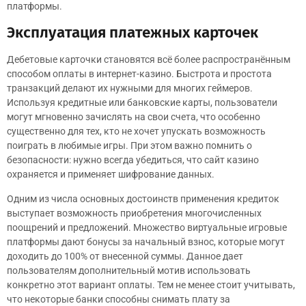
платформы.
Эксплуатация платежных карточек
Дебетовые карточки становятся всё более распространённым
способом оплаты в интернет-казино. Быстрота и простота
транзакций делают их нужными для многих геймеров.
Используя кредитные или банковские карты, пользователи
могут мгновенно зачислять на свои счета, что особенно
существенно для тех, кто не хочет упускать возможность
поиграть в любимые игры. При этом важно помнить о
безопасности: нужно всегда убедиться, что сайт казино
охраняется и применяет шифрование данных.
Одним из числа основных достоинств применения кредиток
выступает возможность приобретения многочисленных
поощрений и предложений. Множество виртуальные игровые
платформы дают бонусы за начальный взнос, которые могут
доходить до 100% от внесенной суммы. Данное дает
пользователям дополнительный мотив использовать
конкретно этот вариант оплаты. Тем не менее стоит учитывать,
что некоторые банки способны снимать плату за