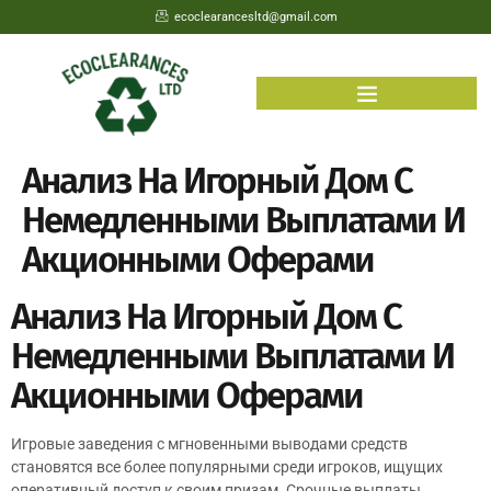
ecoclearancesltd@gmail.com
Анализ На Игорный Дом С
Немедленными Выплатами И
Акционными Оферами
Анализ На Игорный Дом С
Немедленными Выплатами И
Акционными Оферами
Игровые заведения с мгновенными выводами средств
становятся все более популярными среди игроков, ищущих
оперативный доступ к своим призам. Срочные выплаты