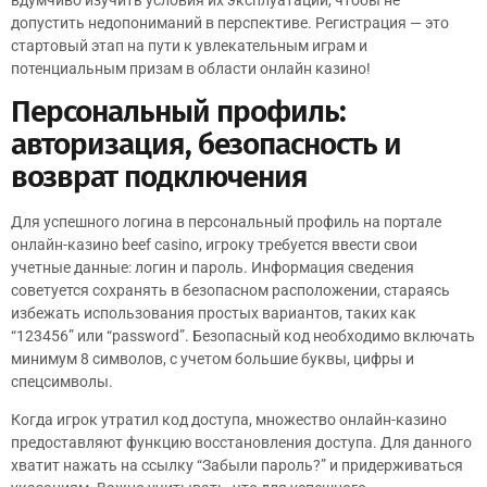
допустить недопониманий в перспективе. Регистрация — это
стартовый этап на пути к увлекательным играм и
потенциальным призам в области онлайн казино!
Персональный профиль:
авторизация, безопасность и
возврат подключения
Для успешного логина в персональный профиль на портале
онлайн-казино beef casino, игроку требуется ввести свои
учетные данные: логин и пароль. Информация сведения
советуется сохранять в безопасном расположении, стараясь
избежать использования простых вариантов, таких как
“123456” или “password”. Безопасный код необходимо включать
минимум 8 символов, с учетом большие буквы, цифры и
спецсимволы.
Когда игрок утратил код доступа, множество онлайн-казино
предоставляют функцию восстановления доступа. Для данного
хватит нажать на ссылку “Забыли пароль?” и придерживаться