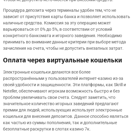
Процедура депозита через терминалы удобен тем, что не
зависит от присутствия карты банка и позволяет использовать
наличные средства. Комиссия за эту операцию может
варьироваться от 0% до 5%, в соответствии от условий
конкретного банкомата и игорного заведения. Необходимо
принимать во внимание данные критерии при выборе метода
зачисления на счета, чтобы не допустить внезапных затрат.
Оплата через виртуальные кошельки
Электронные кошельки делаются все более
распространёнными у пользователей интернет-казино из-за
своей удобности и защищенности. Эти платформы, как Skrill и
Neteller, обеспечивают игрокам возможность быстро и без
проблем увеличивать свои счета. Следует заметить, что
значительное количество игорных заведений предлагают
премии для людей, использующих использует электронные
кошельки для внесения депозитов. Данное способно являться
как частью из суммы пополнения, так и дополнительные
безоплатные раскрутки в слотах казино 7к.