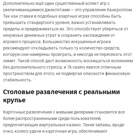
Дополнительно ещё один существенный аспект игр с
увеличивающимися джекпотами — это управление банкроллом.
Так как ставки в подобных азартных играх способны быть
превышать стандартного уровня, важно устанавливать
пределы и придерживаться их. Это способствует уберечься от
ненужных денежных утрат и сохранить наслаждение от
игрового процесса. Большинство искушенные игроки
рекомендуют откладывать только ту количество средств,
которую они намерены проиграть, и никогда не пересекать этот
лимит. Такой способ даст возможность восхищаться волнением
без дополнительного стресса, и 7k casino явится отличным
пространством для этого, не подвергая опасности финансовую
стабильность.
Столовые развлечения с реальными
крупье
Карточные развлечения с живыми дилерами становятся все
более распространенными среди пользователей,
предпочитающих виртуальные казино. Такие забавы, вроде
очко, колесо удачи и карточная игра, обеспечивают