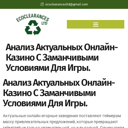
ecoclearancesltd@gmail.com
Анализ Актуальных Онлайн-
Казино С Заманчивыми
Условиями Для Игры.
Анализ Актуальных Онлайн-
Казино С Заманчивыми
Условиями Для Игры.
Актуальные онлайн игорные заведения поставляют геймерам
массу привлекательных предложений, которые превращают
геймплей не только увлекательной, но и выгодной. Одним среди