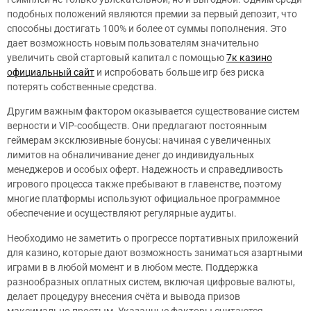
подобных положений являются премии за первый депозит, что
способны достигать 100% и более от суммы пополнения. Это
дает возможность новым пользователям значительно
увеличить свой стартовый капитал с помощью
7к казино
официальный сайт
и испробовать больше игр без риска
потерять собственные средства.
Другим важным фактором оказывается существование систем
верности и VIP-сообществ. Они предлагают постоянным
геймерам эксклюзивные бонусы: начиная с увеличенных
лимитов на обналичивание денег до индивидуальных
менеджеров и особых оферт. Надежность и справедливость
игрового процесса также пребывают в главенстве, поэтому
многие платформы используют официальное программное
обеспечение и осуществляют регулярные аудиты.
Необходимо не заметить о прогрессе портативных приложений
для казино, которые дают возможность заниматься азартными
играми в в любой момент и в любом месте. Поддержка
разнообразных оплатных систем, включая цифровые валюты,
делает процедуру внесения счёта и вывода призов
максимально простым. Указанные факторы считаются