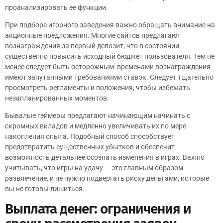
проанализировать ее функции.
При подборе игорного заведения важно обращать внимание на
акционные предложения. Многие сайтов предлагают
вознаграждения за первый депозит, что в состоянии
существенно повысить исходный бюджет пользователя. Тем не
менее следует быть осторожным: временами вознаграждения
имеют запутанными требованиями ставок. Следует тщательно
просмотреть регламенты и положения, чтобы избежать
незапланированных моментов.
Бывалые геймеры предлагают начинающим начинать с
скромных вкладов и медленно увеличивать их по мере
накопления опыта. Подобный способ способствует
предотвратить существенных убытков и обеспечит
возможность детальнее осознать изменения в играх. Важно
учитывать, что игры на удачу — это главным образом
развлечение, и не нужно подвергать риску деньгами, которые
вы не готовы лишиться.
Выплата денег: ограничения и