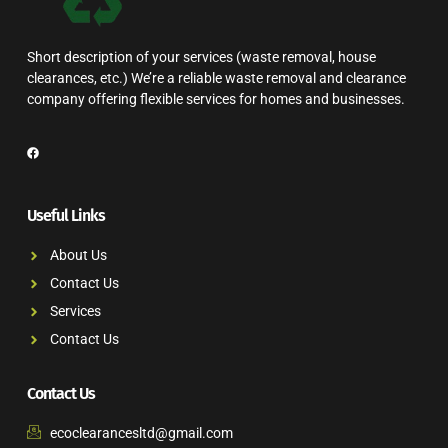
Short description of your services (waste removal, house
clearances, etc.) We’re a reliable waste removal and clearance
company offering flexible services for homes and businesses.
Useful Links
About Us
Contact Us
Services
Contact Us
Contact Us
ecoclearancesltd@gmail.com