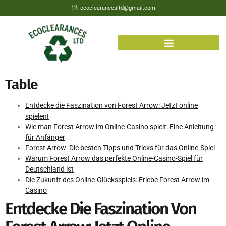
ecoclearancesltd@gmail.com
Table
Entdecke die Faszination von Forest Arrow: Jetzt online
spielen!
Wie man Forest Arrow im Online-Casino spielt: Eine Anleitung
für Anfänger
Forest Arrow: Die besten Tipps und Tricks für das Online-Spiel
Warum Forest Arrow das perfekte Online-Casino-Spiel für
Deutschland ist
Die Zukunft des Online-Glücksspiels: Erlebe Forest Arrow im
Casino
Entdecke Die Faszination Von