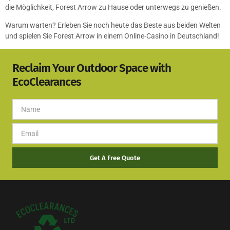
die Möglichkeit, Forest Arrow zu Hause oder unterwegs zu genießen.
Warum warten? Erleben Sie noch heute das Beste aus beiden Welten
und spielen Sie Forest Arrow in einem Online-Casino in Deutschland!
Reclaim Your Outdoor Space with
EcoClearances
Get A Free Quote