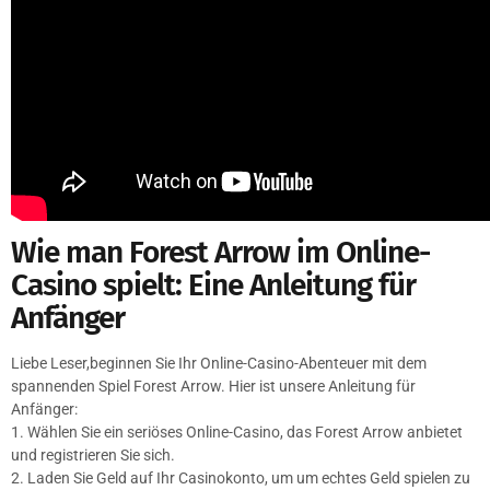
Wie man Forest Arrow im Online-
Casino spielt: Eine Anleitung für
Anfänger
Liebe Leser,beginnen Sie Ihr Online-Casino-Abenteuer mit dem
spannenden Spiel Forest Arrow. Hier ist unsere Anleitung für
Anfänger:
1. Wählen Sie ein seriöses Online-Casino, das Forest Arrow anbietet
und registrieren Sie sich.
2. Laden Sie Geld auf Ihr Casinokonto, um um echtes Geld spielen zu