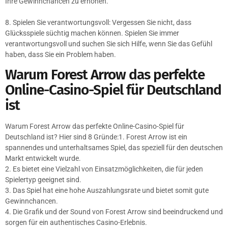
Ihre Gewinnchancen zu erhöhen.
8. Spielen Sie verantwortungsvoll: Vergessen Sie nicht, dass
Glücksspiele süchtig machen können. Spielen Sie immer
verantwortungsvoll und suchen Sie sich Hilfe, wenn Sie das Gefühl
haben, dass Sie ein Problem haben.
Warum Forest Arrow das perfekte
Online-Casino-Spiel für Deutschland
ist
Warum Forest Arrow das perfekte Online-Casino-Spiel für
Deutschland ist? Hier sind 8 Gründe:1. Forest Arrow ist ein
spannendes und unterhaltsames Spiel, das speziell für den deutschen
Markt entwickelt wurde.
2. Es bietet eine Vielzahl von Einsatzmöglichkeiten, die für jeden
Spielertyp geeignet sind.
3. Das Spiel hat eine hohe Auszahlungsrate und bietet somit gute
Gewinnchancen.
4. Die Grafik und der Sound von Forest Arrow sind beeindruckend und
sorgen für ein authentisches Casino-Erlebnis.