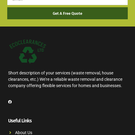
Get A Free Quote
Short description of your services (waste removal, house
clearances, etc.) We’re a reliable waste removal and clearance
company offering flexible services for homes and businesses.
Useful Links
About Us