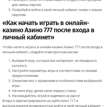
для смены пароля;
Попробуйте войти в свой личный кабинет снова с новым
паролем.
«Как начать играть в онлайн-
казино Азино 777 после входа в
личный кабинет»
Чтобы начать играть в онлайн-казино Азино 777 после входа в
личный кабинет, следуйте этим простым шагам:
Выберите игру, которая вас интересует, из обширного
каталога.
Настройте параметры игры в соответствии со своими
предпочтениями.
Ознакомьтесь с правилами и особенностями выбранной
игры.
Начните игру, делая свою первую ставку.
Наслаждайтесь игрой и надеемся на удачу!
Вчера я зарегистрировался на сайте Azino 777 и
воспользовался возможностью войти в свой личный кабинет, –