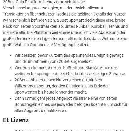
20Bet. Chip Plattform benutzt fortschrittliche
Verschlüsselungstechnologien, mit der absicht allesamt
Transaktionen über schützen, sodass die geldigen Details der Nutzer
wahrscheinlich befinden sich. 20Bet Sportart deckt diese eine, breite
Pack von seiten Sportmärkten ab, unten Fußball, Korbball, Tennis und
mehrere alle. Die Plattform bietet eine unendlich viele Abdeckung der
großen ferner kleinen Ligen ferner stellt natürlich, dass Wettende eine
große Wahl an Optionen zur Verfügung bestizen.
Wir bestizen bevor Kurzem das spannendes Ereignis gewagt
und dir im rahmen (von) 20Bet angemeldet.
Wer Auch Immer gerne um Fußball und Blackjack hin- des
weiteren herspringt, entdeckt hierbei das vielseitiges Zuhause.
20Bets anbietet neuen Nutzern einen attraktiven
Willkommensbonus, der den Einstieg in chip Erde der
Sportwetten bis heute lohnender macht.
Denn immer geht jedes Angebot via ihrer Reihe von seiten
Bonusregeln einher, die jedweder befolgen koennte, um sich für
allen Abgabe zu qualifizieren.
Et Lizenz