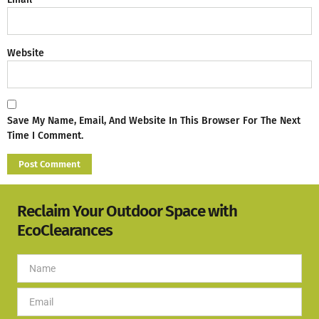
Website
Save My Name, Email, And Website In This Browser For The Next
Time I Comment.
Reclaim Your Outdoor Space with
EcoClearances