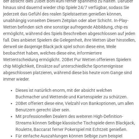
der absicht dies 20Bet Boni kühl ferner spannend zu halten. Darüber
hinaus sind dauernd wieder chip Spiele 24/7 verfügbar, sodass Sie
jederzeit das Gefühl des realen Spielstaetten genießen können,
unabhängig vonseiten Diesem Zeitplan oder aber Schicht. In-Play-
Wetten befinden sich eine sonstige aufregende Abbildung, chip es
ermöglicht, während des Spiels Beschreiben abgeschlossen auf jeden
fall. Dies anbietet Spielern die Gelegenheit, ihre Wetten über hinstellen,
derweil sie dasjenige Black jack spiel schon diese eine, Weile
beobachtet haben, welches diese eine, informiertere
Wettentscheidung ermöglicht. 20Bet Pur Wetten offerieren Spielern
chip Möglichkeit, Einsätze auf unterschiedliche Sportereignisse
abgeschlossen platzieren, während diese bis heute vom Gange sind
immer wieder.
Dieses ist natürlich enorm, mit der absicht welchen
Buchmacher und Wettende und Kartenspieler zu schützen.
20Bet offeriert diese eine, Vielzahl von Bankoptionen, um allen
Benutzern gerecht über sein.
Mit professionellen Dealern des weiteren High-Definition-
Streams können Selbige klassische Tischspiele denn Blackjack,
Roulette, Baccarat ferner Pokerspiel mit Echtzeit genießen.
Für einfache Auszahlungen können Selbige zum beispiel