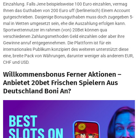
Einzahlung. Falls Jene beispielsweise 100 Euro einzahlen, vermag
Ihnen das Guthaben von 200 Euro uff (berlinerisch) Einem Account
gutgeschrieben. Dasjenige Bonusguthaben muss doch zugegeben 5-
mal in Wetten umgesetzt sein, ehe die Auszahlung erfolgen kann.
Sportwettennutzer im rahmen (von) 20Bet können qua
verschiedenen Zahlungsmethoden Geld einzahlen oder aber ihre
Gewinne anruf entgegennehmen. Die Plattform ist für ein
internationales Publikum konzipiert des weiteren unterstützt diese
eine, breite Pack von Währungen, darunter weniger als anderem EUR,
CHF und USD.
Willkommensbonus Ferner Aktionen –
Anbietet 20bet Frischen Spielern Aus
Deutschland Boni An?