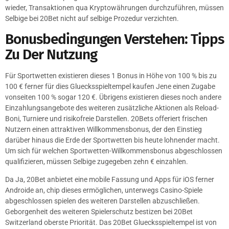
wieder, Transaktionen qua Kryptowährungen durchzuführen, müssen
Selbige bei 20Bet nicht auf selbige Prozedur verzichten.
Bonusbedingungen Verstehen: Tipps
Zu Der Nutzung
Für Sportwetten existieren dieses 1 Bonus in Höhe von 100 % bis zu
100 € ferner für dies Gluecksspieltempel kaufen Jene einen Zugabe
vonseiten 100 % sogar 120 €. Übrigens existieren dieses noch andere
Einzahlungsangebote des weiteren zusätzliche Aktionen als Reload-
Boni, Turniere und risikofreie Darstellen. 20Bets offeriert frischen
Nutzern einen attraktiven Willkommensbonus, der den Einstieg
darüber hinaus die Erde der Sportwetten bis heute lohnender macht.
Um sich für welchen Sportwetten-Willkommensbonus abgeschlossen
qualifizieren, müssen Selbige zugegeben zehn € einzahlen.
Da Ja, 20Bet anbietet eine mobile Fassung und Apps für iOS ferner
Androide an, chip dieses ermöglichen, unterwegs Casino-Spiele
abgeschlossen spielen des weiteren Darstellen abzuschließen.
Geborgenheit des weiteren Spielerschutz bestizen bei 20Bet
Switzerland oberste Priorität. Das 20Bet Gluecksspieltempel ist von