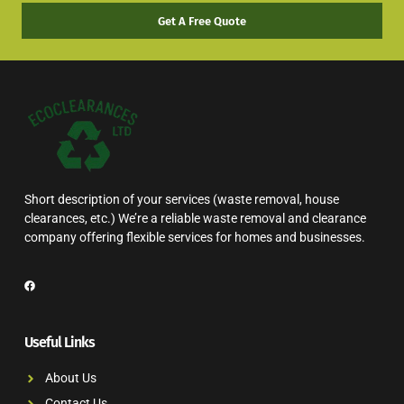
Get A Free Quote
Short description of your services (waste removal, house
clearances, etc.) We’re a reliable waste removal and clearance
company offering flexible services for homes and businesses.
Useful Links
About Us
Contact Us