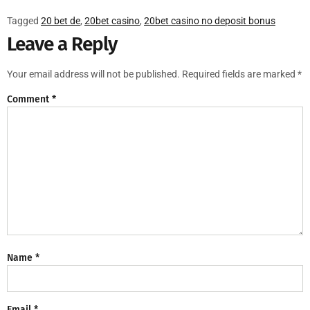
Tagged
20 bet de
,
20bet casino
,
20bet casino no deposit bonus
Leave a Reply
Your email address will not be published.
Required fields are marked
*
Comment
*
Name
*
Email
*