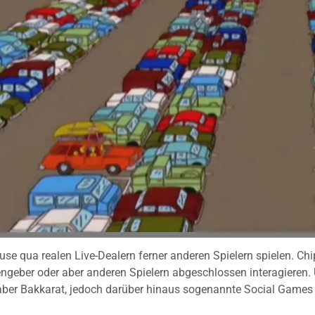
qua realen Live-Dealern ferner anderen Spielern spielen. Chip 
tengeber oder aber anderen Spielern abgeschlossen interagieren.
r aber Bakkarat, jedoch darüber hinaus sogenannte Social Games