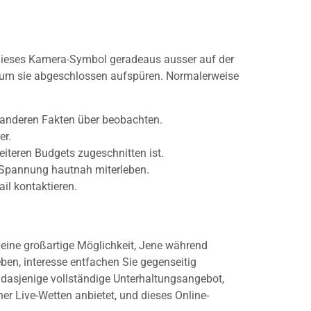
r dieses Kamera-Symbol geradeaus ausser auf der
on, um sie abgeschlossen aufspüren. Normalerweise
 anderen Fakten über beobachten.
er.
weiteren Budgets zugeschnitten ist.
ie Spannung hautnah miterleben.
il kontaktieren.
t eine großartige Möglichkeit, Jene während
ben, interesse entfachen Sie gegenseitig
t dasjenige vollständige Unterhaltungsangebot,
er Live-Wetten anbietet, und dieses Online-