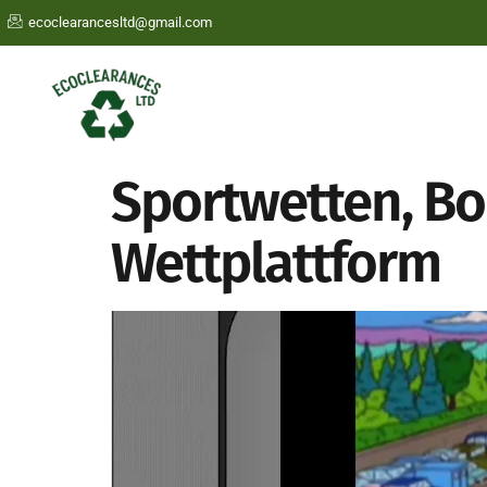
ecoclearancesltd@gmail.com
Sportwetten, B
Wettplattform