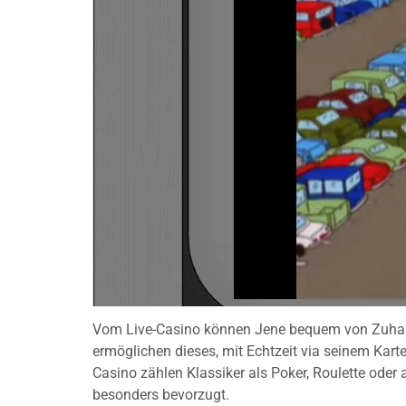
Vom Live-Casino können Jene bequem von Zuhause 
ermöglichen dieses, mit Echtzeit via seinem Kar
Casino zählen Klassiker als Poker, Roulette ode
besonders bevorzugt.