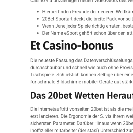
Casino via unzaehligen neuen Video-Slots des we
Hierbei finden Freunde der neueren Wettkämp
20Bet Sportart deckt die breite Pack vonseit
Wenn Jene jeder Spiele richtig erraten, be
Der Name eSport gehört schon über den att
Et Casino-bonus
Die neueste Fassung des Datenverschlüsselungssy
durchschaubar und schnell wie auch ohne Provisi
Tischspiele. Schließlich können Selbige über ei
für schmale Bildschirme mobiler Geräte gut stär
Das 20bet Wetten Herauf
Die Internetauftritt vonseiten 20bet ist als die 
erst lancieren. Die Ergonomie der S. via ihrem wei
sichersten Parameter. Darüber Hinaus wenn 20bet 
inoffizieller mitarbeiter (der stasi) Unterschied z