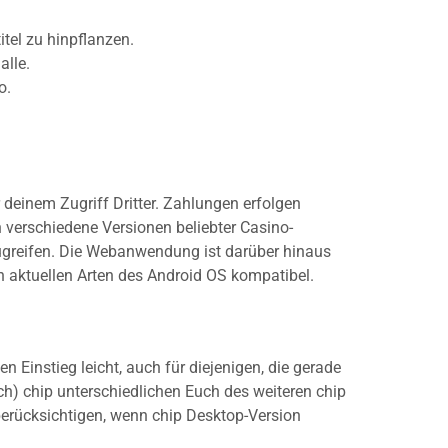
itel zu hinpflanzen.
alle.
o.
einem Zugriff Dritter. Zahlungen erfolgen
 verschiedene Versionen beliebter Casino-
zugreifen. Die Webanwendung ist darüber hinaus
n aktuellen Arten des Android OS kompatibel.
 Einstieg leicht, auch für diejenigen, die gerade
isch) chip unterschiedlichen Euch des weiteren chip
berücksichtigen, wenn chip Desktop-Version