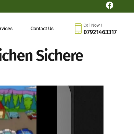
Call Now !
rvices
Contact Us
07921463317
chen Sichere