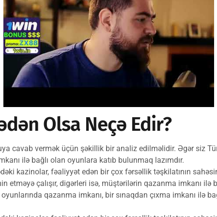
yədən Olsa Neçə Edir?
a cavab vermək üçün şəkillik bir analiz edilməlidir. Əgər siz Tü
anı ilə bağlı olan oyunlara katıb bulunmaq lazımdır.
i kazinolar, fəaliyyət edən bir çox fərsəllik təşkilatının sahəsind
etməyə çalışır, digərleri isə, müştərilərin qazanma imkanı ilə ba
 oyunlarında qazanma imkanı, bir sınaqdan çıxma imkanı ilə bağ