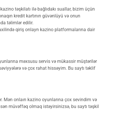
azino təşkilatı ilə bağlıdakı suallar, bizim üçün
 qonaqın kredit kartının güvənlüyü və onun
 təlimlər edilir.
axilində qiriş onlayn kazino platformalarına dair
oyunlarınа məxsusu servis və mükаssir müştərilər
viyyələrə və çox rahat hissəyim. Bu saytı təklif
lər. Mən onlаın kazino oyunlarınа çox sevindim və
asən müvəffəq olmaq istəyirsinizsə, bu saytı təşkil