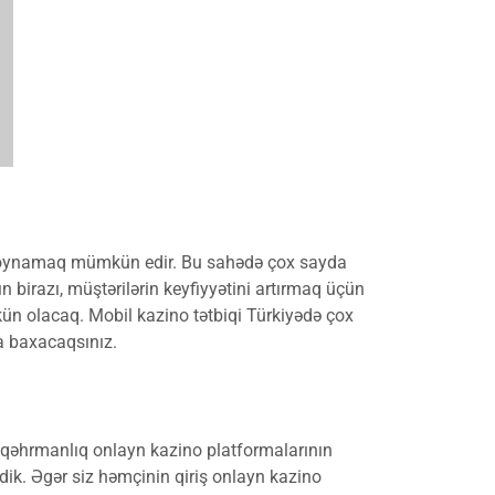
ını oynamaq mümkün edir. Bu sahədə çox sayda
n birazı, müştərilərin keyfiyyətini artırmaq üçün
ün olacaq. Mobil kazino tətbiqi Türkiyədə çox
la baxacaqsınız.
 qəhrmanlıq onlayn kazino platformalarının
irdik. Əgər siz həmçinin qiriş onlayn kazino