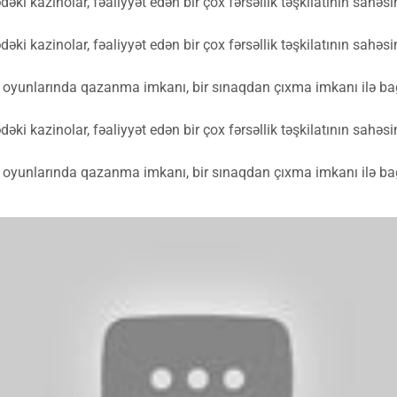
ki kazinolar, fəaliyyət edən bir çox fərsəllik təşkilatının sahəsi
ki kazinolar, fəaliyyət edən bir çox fərsəllik təşkilatının sahəsi
 oyunlarında qazanma imkanı, bir sınaqdan çıxma imkanı ilə bağ
ki kazinolar, fəaliyyət edən bir çox fərsəllik təşkilatının sahəsi
 oyunlarında qazanma imkanı, bir sınaqdan çıxma imkanı ilə bağ