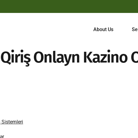
About Us
Se
 Qiriş Onlayn Kazino 
 Sistemleri
ər