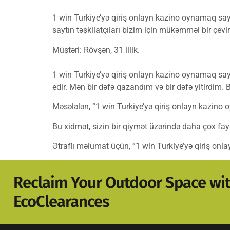
1 win Turkiye’yə qiriş onlayn kazino oynamaq say
saytın təşkilatçıları bizim için mükəmməl bir çevi
Müştəri: Rövşən, 31 illik.
1 win Turkiye’yə qiriş onlayn kazino oynamaq say
edir. Mən bir dəfə qazandım və bir dəfə yitirdim. B
Məsələlən, “1 win Turkiye’yə qiriş onlayn kazino oy
Bu xidmət, sizin bir qiymət üzərində daha çox fay
Ətraflı məlumat üçün, “1 win Turkiye’yə qiriş onl
Reclaim Your Outdoor Space wi
EcoClearances