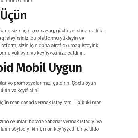
nmaq mümkündür.
 Üçün
rm, sizin için çox sayaq, güclü ve istiqamətli bir
q istəyirsiniz, bu platformu yükləyin və
tform, sizin için daha ətraf oxumaq istəyirik.
rmu yükləyin və keyfiyyətinizə çatdırın.
oid Mobil Uygun
ar və promosyalarımızı çatdırın. Çoxlu oyun
dirin və keyif alın!
n üçün mən sənəd vermək istəyirəm. Halbuki mən
no oyunları barədə xəbərlər vermək istədiyi və
arın söylədiyi kimi, mən keyfiyyətli bir şəkildə