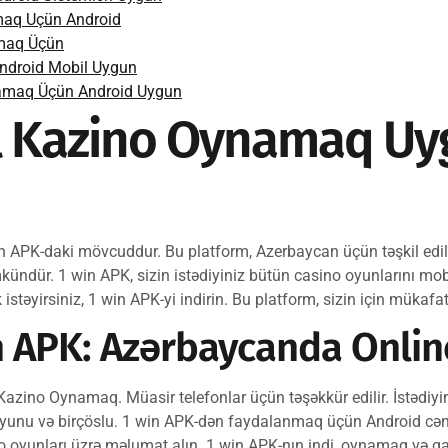
maq Uçün Android
umaq Üçün
ndroid Mobil Uygun
namaq Üçün Android Uygun
il Kazino Oynamaq Uy
PK-daki mövcuddur. Bu platform, Azerbaycan üçün təşkil edilmi
ür. 1 win APK, sizin istədiyiniz bütün casino oyunlarını mobil c
stəyirsiniz, 1 win APK-yi indirin. Bu platform, sizin için mükafa
n APK: Azərbaycanda Onli
zino Oynamaq. Müasir telefonlar üçün təşəkkür edilir. İstədiy
rt oyunu və birçöslu. 1 win APK-dən faydalanmaq üçün Android cəm
no oyunları üzrə məlumat alın. 1 win APK-nın indi, oynamaq və