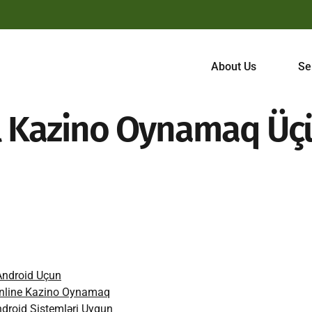
About Us
Se
il Kazino Oynamaq Üç
Android Uçun
Online Kazino Oynamaq
droid Sistemləri Uygun