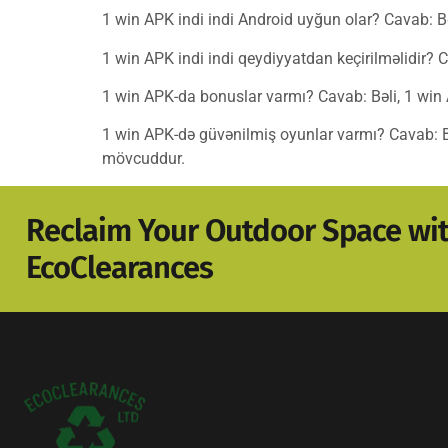
1 win APK indi indi Android uyğun olar? Cavab: Bəl
1 win APK indi indi qeydiyyatdan keçirilməlidir?
1 win APK-da bonuslar varmı? Cavab: Bəli, 1 win 
1 win APK-də güvənilmiş oyunlar varmı? Cavab: Bəl
mövcuddur.
Reclaim Your Outdoor Space wi
EcoClearances