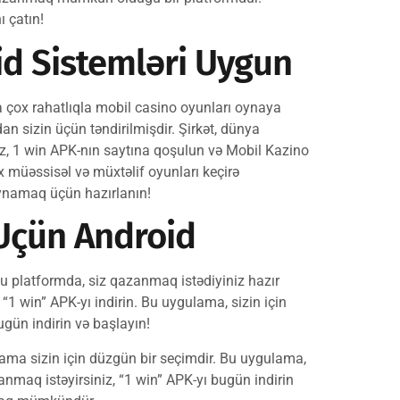
 çatın!
d Sistemləri Uygun
çox rahatlıqla mobil casino oyunları oynaya
an sizin üçün təndirilmişdir. Şirkət, dünya
niz, 1 win APK-nın saytına qoşulun və Mobil Kazino
 müəssisəl və müxtəlif oyunları keçirə
oynamaq üçün hazırlanın!
Uçün Android
u platformda, siz qazanmaq istədiyiniz hazır
“1 win” APK-yı indirin. Bu uygulama, sizin için
gün indirin və başlayın!
ama sizin için düzgün bir seçimdir. Bu uygulama,
anmaq istəyirsiniz, “1 win” APK-yı bugün indirin