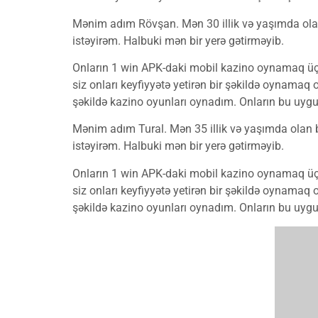
Mənim adım Rövşan. Mən 30 illik və yaşımda olan
istəyirəm. Halbuki mən bir yerə gətirməyib.
Onların 1 win APK-daki mobil kazino oynamaq üçü
siz onları keyfiyyətə yetirən bir şəkildə oynamaq o
şəkildə kazino oyunları oynadım. Onların bu uyg
Mənim adım Tural. Mən 35 illik və yaşımda olan b
istəyirəm. Halbuki mən bir yerə gətirməyib.
Onların 1 win APK-daki mobil kazino oynamaq üçü
siz onları keyfiyyətə yetirən bir şəkildə oynamaq o
şəkildə kazino oyunları oynadım. Onların bu uyg