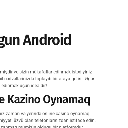
gun Android
şdir ve sizin mükafatlar edinmək istədiyiniz
ədvəllərinizdə toplayıb bir araya getirir. Əgər
t edinmək üçün idealdir!
ne Kazino Oynamaq
iniz zaman və yerində online casino oynamaq
iyyəti üzvü olan telefonlarınızdan istifadə edin.
 qazanmaq mümkün olduğu bir platformdur.