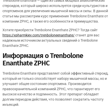
Trenbolone Enanthate — один из самых мощных анаболических
стероидов, который широко используется среди культуристов и
спортсменов для увеличения мышечной массы и силы. В данной
статье мы рассмотрим курс применения Trenbolone Enanthate от
компании ZPHC, а также его особенности и преимущества.
Хотите приобрести Trenbolone Enanthate ZPHC? Тогда сайт
https://xpharmkiev.com/trenboloneenanthate/
станет для вас
надежным источником актуальных сведений о Trenbolone
Enanthate ZPHC.
Информация о Trenbolone
Enanthate ZPHC
Trenbolone Enanthate представляет собой эффективный стероид,
который не только способствует набору мышечной массы, но и
улучшает общее состояние спортсмена. Производится
правоохранительной компанией ZPHC, что гарантирует его
высокое качество и подлинность. Этот препарат обладает
долгим периодом действия, что позволяет сократить частоту
инъекций.